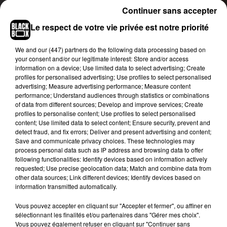
Continuer sans accepter
gratuitement, dans un laboratoire près de chez
eux ou sur les opérations de dépistage gratuit
Le respect de votre vie privée est notre priorité
(Arkéa Arena et placette de Munich). Il leur suffit
de présenter leur carte d’étudiant et leur carte
We and
our (447) partners
do the following data processing based on
your consent and/or our legitimate interest: Store and/or access
vitale.
information on a device; Use limited data to select advertising; Create
profiles for personalised advertising; Use profiles to select personalised
Deux opérations de dépistage seront également
advertising; Measure advertising performance; Measure content
organisées au plus près des étudiants. La
performance; Understand audiences through statistics or combinations
première, sur le campus universitaire campus
of data from different sources; Develop and improve services; Create
profiles to personalise content; Use profiles to select personalised
Montaigne Montesquieu, a commencé mercredi
content; Use limited data to select content; Ensure security, prevent and
et va se poursuivre jusqu’au 6 novembre. La
detect fraud, and fix errors; Deliver and present advertising and content;
seconde, sur le campus Carreire, devrait
Save and communicate privacy choices. These technologies may
process personal data such as IP address and browsing data to offer
commencer au début de la semaine prochaine.
following functionalities: Identify devices based on information actively
requested; Use precise geolocation data; Match and combine data from
Campagne de dépistage
#covid19
des
other data sources; Link different devices; Identify devices based on
étudiantes et étudiants sur le campus Montaigne
information transmitted automatically.
Montesquieu. Rdv salle des thèses. Pas de
cluster mais prévention avant et après les
Vous pouvez accepter en cliquant sur "Accepter et fermer", ou affiner en
sélectionnant les finalités et/ou partenaires dans "Gérer mes choix".
mobilités liées aux vacances. ⁦
@ARS_NAquit
Vous pouvez également refuser en cliquant sur "Continuer sans