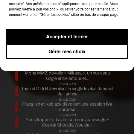
@univbordeaux
⁩ ⁦
@facdroitscpo
accepter". Vos préférences ne s'appliqueront que pour ce site. Vous
pic.twitter.com/jHBECd2JfU
pouvez mettre à jour vos choix, ou retirer votre consentement à tout
moment via le lien "Gérer les cookies" situé en bas de chaque page.
— Samuel Maveyraud (@SamuelMaveyraud)
October 21, 2020
Accepter et fermer
Publié : 22 octobre 2020 à 5h41 par Diane
Gérer mes choix
Charbonnel
Fil actus
7 août 2026
Moha MMZ dévoile « Mikasa », un nouveau
single entre amour et...
7 août 2026
Tayc et Didi B dévoilent le single le plus dansant
de l’année
6 août 2026
Franglish et Keblack dévoilent une session live
surprise
5 août 2026
Russ frappe fort avec son nouveau single «
Coulda Shoulda Woulda »
5 août 2026