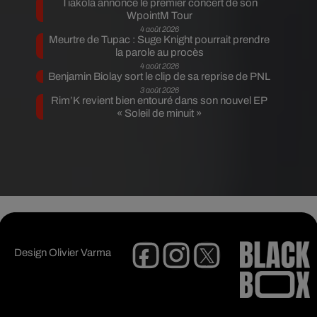
Tiakola annonce le premier concert de son
WpointM Tour
4 août 2026
Meurtre de Tupac : Suge Knight pourrait prendre
la parole au procès
4 août 2026
Benjamin Biolay sort le clip de sa reprise de PNL
3 août 2026
Rim’K revient bien entouré dans son nouvel EP
« Soleil de minuit »
Design
Olivier Varma