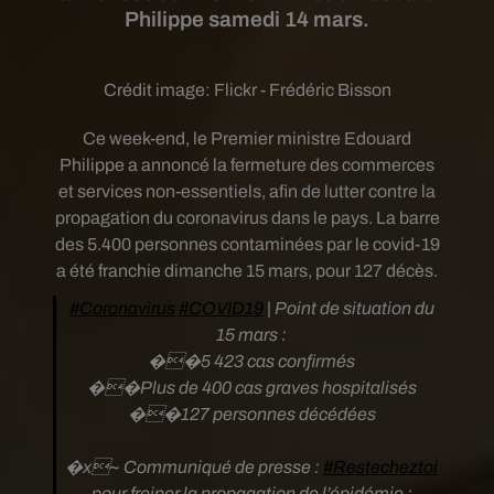
Philippe samedi 14 mars.
Crédit image:
Flickr - Frédéric Bisson
Ce week-end, le Premier ministre Edouard
Philippe a annoncé la fermeture des commerces
et services non-essentiels, afin de lutter contre la
propagation du coronavirus dans le pays. La barre
des 5.400 personnes contaminées par le covid-19
a été franchie dimanche 15 mars, pour 127 décès.
#Coronavirus
#COVID19
| Point de situation du
15 mars :
��5 423 cas confirmés
��Plus de 400 cas graves hospitalisés
��127 personnes décédées
�x~ Communiqué de presse :
#Restecheztoi
pour freiner la propagation de l’épidémie :