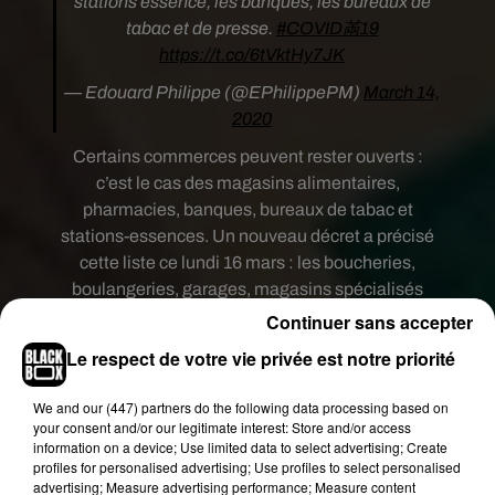
stations essence, les banques, les bureaux de
tabac et de presse.
#COVID㒼19
https://t.co/6tVktHy7JK
— Edouard Philippe (@EPhilippePM)
March 14,
2020
Certains commerces peuvent rester ouverts :
c’est le cas des magasins alimentaires,
pharmacies, banques, bureaux de tabac et
stations-essences. Un nouveau décret a précisé
cette liste ce lundi 16 mars : les boucheries,
boulangeries, garages, magasins spécialisés
dans l’informatique ou le bricolage,
Continuer sans accepter
blanchisseries, hôtels ou encore les pompes
Le respect de votre vie privée est notre priorité
funèbres peuvent continuer leur activité.
We and
our (447) partners
do the following data processing based on
Liste complète des commerces
your consent and/or our legitimate interest: Store and/or access
ouverts ci-dessous :
information on a device; Use limited data to select advertising; Create
profiles for personalised advertising; Use profiles to select personalised
advertising; Measure advertising performance; Measure content