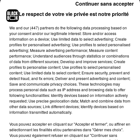
Continuer sans accepter
Il était 20 heures quand les lumières bleues et les
Le respect de votre vie privée est notre priorité
sirènes ont hurlé devant le centre hospitalier de
Saint-Denis. Une unité de police a fait retentir les
We and
our (447) partners
do the following data processing based on
applaudissements, dans une émotion palpable
your consent and/or our legitimate interest: Store and/or access
des deux côtés.
information on a device; Use limited data to select advertising; Create
profiles for personalised advertising; Use profiles to select personalised
advertising; Measure advertising performance; Measure content
performance; Understand audiences through statistics or combinations
of data from different sources; Develop and improve services; Create
profiles to personalise content; Use profiles to select personalised
content; Use limited data to select content; Ensure security, prevent and
detect fraud, and fix errors; Deliver and present advertising and content;
Save and communicate privacy choices. These technologies may
process personal data such as IP address and browsing data to offer
following functionalities: Identify devices based on information actively
requested; Use precise geolocation data; Match and combine data from
other data sources; Link different devices; Identify devices based on
information transmitted automatically.
Vous pouvez accepter en cliquant sur "Accepter et fermer", ou affiner en
sélectionnant les finalités et/ou partenaires dans "Gérer mes choix".
Vous pouvez également refuser en cliquant sur "Continuer sans