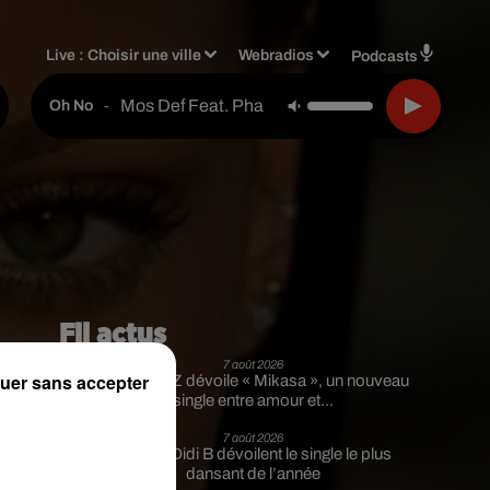
Live :
Choisir une ville
Webradios
Podcasts
Mos Def Feat. Pharoahe Monch Feat. Nate Dog
-
Oh No
Fil actus
7 août 2026
uer sans accepter
Moha MMZ dévoile « Mikasa », un nouveau
single entre amour et...
7 août 2026
Tayc et Didi B dévoilent le single le plus
dansant de l’année