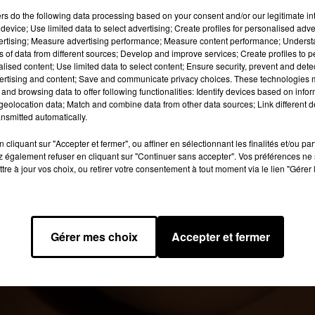
tout !
ers
do the following data processing based on your consent and/or our legitimate int
device; Use limited data to select advertising; Create profiles for personalised adver
vertising; Measure advertising performance; Measure content performance; Unders
 image:
Rihanna
ns of data from different sources; Develop and improve services; Create profiles to 
alised content; Use limited data to select content; Ensure security, prevent and detect
ertising and content; Save and communicate privacy choices. These technologies
llement populaire dans son pays d’origine - la Barbade - qu’ils o
and browsing data to offer following functionalities: Identify devices based on infor
e depuis 2008.
Cette date n'a d'ailleurs pas été choisie au hasard
eolocation data; Match and combine data from other data sources; Link different de
lle est
nsmitted automatically.
la première artiste à avoir instauré malgré elle une journé
centre d’un tout nouveau challenge…
cliquant sur "Accepter et fermer", ou affiner en sélectionnant les finalités et/ou pa
 également refuser en cliquant sur "Continuer sans accepter". Vos préférences ne 
IRTHDAY CHALLENGE
tre à jour vos choix, ou retirer votre consentement à tout moment via le lien "Gérer 
re sur Twitter, vous avez peut-être vu passer le Rihanna Birthday
ral, repris depuis quelques heures par des milliers d'internautes.
te d’anniversaire ! Cela vous donnera le look de la star le jour o
Gérer mes choix
Accepter et fermer
flé une nouvelle bougie…
 2019 à 8h13 par Esther Todz