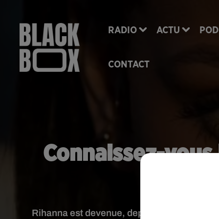
RADIO
ACTU
POD
CONTACT
Connaissez-vous 
Chal
Rihanna est devenue, depuis quelques heures