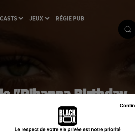
CASTS
JEUX
RÉGIE PUB
le "Rihanna Birthday
lenge" ?
Contin
Le respect de votre vie privée est notre priorité
, la star d'un tout nouveau challenge. On vous dit