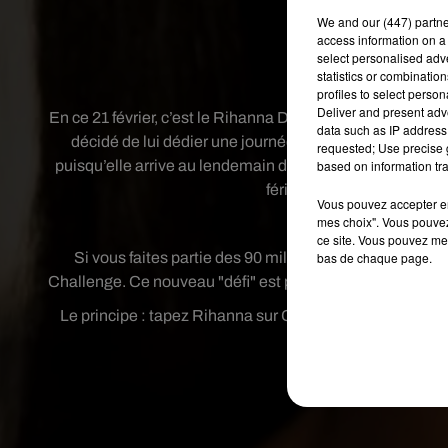
We and
our (447) partn
access information on a 
select personalised ad
Crédit
statistics or combinatio
profiles to select person
Deliver and present adv
En ce 21 février, c’est le Rihanna Day !
La chanteuse est te
data such as IP address 
décidé de lui dédier une journée et de la rendre férié
requested; Use precise g
puisqu’elle arrive au lendemain de son anniversaire. Si e
based on information tra
fériée, elle est aussi au 
Vous pouvez accepter en 
mes choix". Vous pouvez
RIHANNA B
ce site. Vous pouvez met
Si vous faites partie des 90 millions de fans à la suiv
bas de chaque page.
Challenge. Ce nouveau "défi" est parti d'un post devenu vi
Le principe : tapez Rihanna sur Google, suivi de votre da
vous avez souf
Publié : 21 février