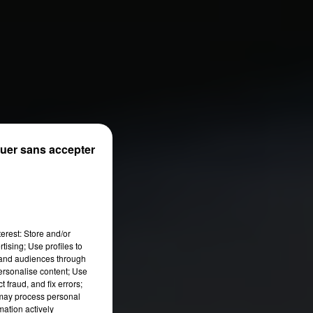
uer sans accepter
erest: Store and/or
tising; Use profiles to
tand audiences through
personalise content; Use
 fraud, and fix errors;
 may process personal
mation actively