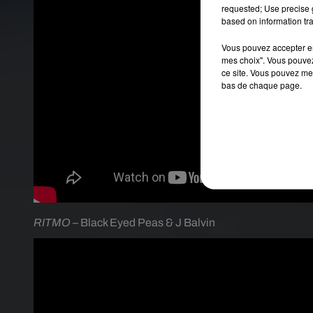
requested; Use precise g
based on information tra
Vous pouvez accepter en 
mes choix". Vous pouvez
ce site. Vous pouvez met
bas de chaque page.
RITMO
– Black Eyed Peas & J Balvin