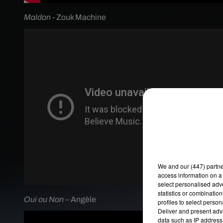
Maldon
- Zouk Machine
We and
our (447) partn
access information on a 
select personalised ad
statistics or combinatio
Oui ou Non
– Angèle
profiles to select person
Deliver and present adv
data such as IP address 