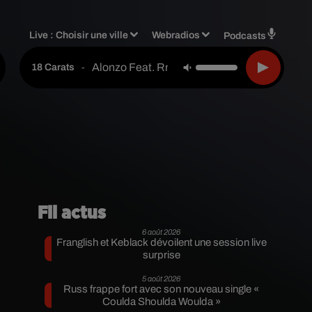
Live :
Choisir une ville
Webradios
Podcasts
Alonzo Feat. Rnboi
-
18 Carats
Fil actus
6 août 2026
Franglish et Keblack dévoilent une session live
surprise
5 août 2026
Russ frappe fort avec son nouveau single «
Coulda Shoulda Woulda »