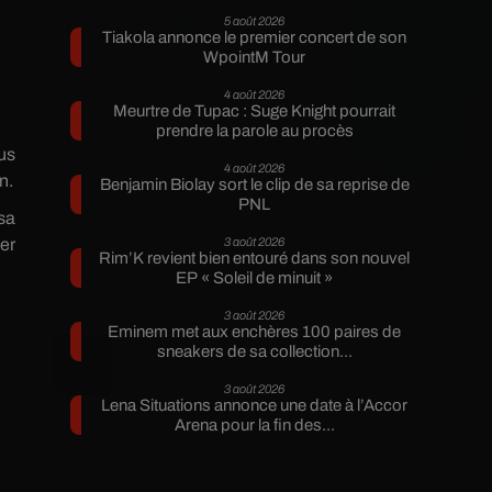
r
5 août 2026
Tiakola annonce le premier concert de son
WpointM Tour
4 août 2026
Meurtre de Tupac : Suge Knight pourrait
prendre la parole au procès
us
4 août 2026
n.
Benjamin Biolay sort le clip de sa reprise de
PNL
sa
er
3 août 2026
Rim’K revient bien entouré dans son nouvel
EP « Soleil de minuit »
3 août 2026
Eminem met aux enchères 100 paires de
sneakers de sa collection...
3 août 2026
Lena Situations annonce une date à l’Accor
Arena pour la fin des...