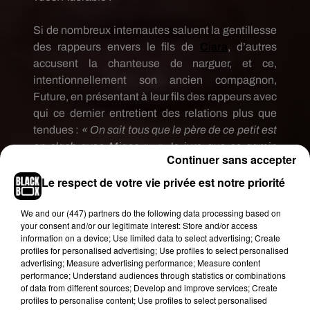
Si de nombreux internautes saluent la gentillesse
des rappeurs envers le fils de
Ciara
, d’autres
accusent la chanteuse de narguer, et ce,
intentionnellement son ancien compagnon,
Future, en présentant à leur fils des rappeurs avec
qui
ce dernier
entretient des relations plus que
tendues :
« On sait tous que le père de ce petit est
en clash avec
Migos
», « Je jure que ce gamin
Continuer sans accepter
rencontre tout le monde sauf son propre père », «
Son père n’est même pas son rappeur
Le respect de votre vie privée est notre priorité
préféré
mdr
», « Future doit être vraiment agacé
We and
our (447) partners
do the following data processing based on
de savoir qu’il n’est pas l’idole de son fils », « Son
your consent and/or our legitimate interest: Store and/or access
prénom est Future, le prénom de son propre père
information on a device; Use limited data to select advertising; Create
qui est aussi rappeur, mais il préfère les
Migos
»,
profiles for personalised advertising; Use profiles to select personalised
advertising; Measure advertising performance; Measure content
etc...
(voir tweets ci-dessous).
performance; Understand audiences through statistics or combinations
of data from different sources; Develop and improve services; Create
profiles to personalise content; Use profiles to select personalised