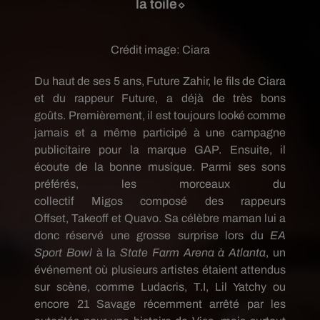
la toile⬦
Crédit image:
Ciara
Du haut de ses 5 ans, Future Zahir, le fils de Ciara
et du rappeur Future, a déjà de très bons
goûts.
Premièrement, il est toujours
looké
comme
jamais et a même participé à une campagne
publicitaire pour la marque GAP.
Ensuite, il
écoute de la bonne musique.
Parmi ses sons
préférés, les morceaux du
collectif
Migos
composé des rappeurs
Offset,
Takeoff
et
Quavo
.
Sa célèbre maman lui a
donc réservé une grosse surprise lors du
EA
Sport
Bowl
à la
State
Farm
Arena à Atlanta
, un
événement où plusieurs artistes étaient attendus
sur scène, comme Ludacris,
T.I
,
Lil
Yatchy ou
encore 21
Savage
récemment arrêté par les