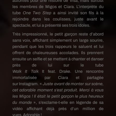
autorités pour une histoire de Visa, mais surtout
les membres de
Migos
et Ciara.
L’interprète du
tube
One
Two
Step
a ainsi invité son fils à la
rejoindre dans les coulisses, juste avant le
spectacle, et lui a présenté ses trois idoles.
Très impressionné, le petit garçon reste d’abord
sans
voix
, affichant simplement un large sourire,
pendant que les trois rappeurs le saluent et lui
offrent de chaleureuses accolades.
Ils prennent
ensuite un
selfie
et se mettent à chanter et danser
près de lui sur le tube
Walk
It
Talk
It
feat
.
Drake.
Une rencontre
immortalisée par
Ciara
et partagée
sur
Instagram
.
«
Juste avant de monter sur scène,
cet adorable moment s’est produit.
Merci à vous
les
Migos
!
Il était le petit garçon le plus heureux
du monde
», s’exclame-t-elle en légende de sa
vidéo affichant déjà près d’un million de
vues.
Adorable !