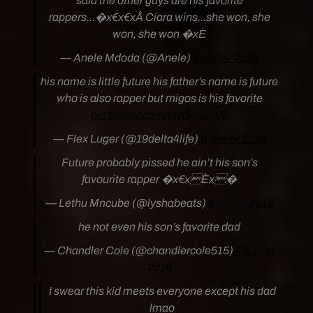
said the other guys are his favorite
rappers...�x€x€xÂ Ciara wins...she won, she
won, she won �xÈ
— Anele Mdoda (@Anele)
6 février 2019
his name is little future his father’s name is future
who is also rapper but migos is his favorite
pic.twitter.com/cNI5pd3xVk
— Flex Luger (@19delta4life)
6 février 2019
Future probably pissed he ain’t his son’s
favourite rapper �x€xÈx�
— Lethu Mncube (@lyshabeats)
6 février 2019
he not even his son’s favorite dad
— Chandler Cole (@chandlercole515)
7 février
2019
I swear this kid meets everyone except his dad
lmao