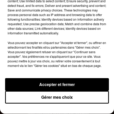
content; Use limited data to select content; Ensure security, prevent and
detect fraud, and fix errors; Deliver and present advertising and content;
Save and communicate privacy choices. These technologies may
process personal data such as IP address and browsing data to offer
following functionalities: Identify devices based on information actively
requested; Use precise geolocation data; Match and combine data from
other data sources; Link different devices; Identify devices based on
information transmitted automatically.
Vous pouvez accepter en cliquant sur "Accepter et fermer", ou affiner en
sélectionnant les finalités et/ou partenaires dans "Gérer mes choix".
Vous pouvez également refuser en cliquant sur "Continuer sans
Voir cette publication sur Instagram
accepter". Vos préférences ne s'appliqueront que pour ce site. Vous
pouvez mettre à jour vos choix, ou retirer votre consentement à tout
Before we all performed, this sweet moment
moment via le lien "Gérer les cookies" situé en bas de chaque page.
happened. Thank you Migos! He was the
happiest kid in the world ❤️
Une publication partagée par
Ciara
(@ciara) le
6 Févr. 2019
Accepter et fermer
�x€x€x€x€xÂ guys. Ciara posted a video of her
Gérer mes choix
son meeting his favorite rappers Migos.
Future...his dad is Future and she straight up