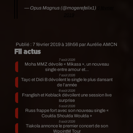
— Opus Magnus (@mogerefelix1)
6 février
2019
Publié : 7 février 2019 à 16h56 par Aurélie AMCN
Fil actus
7 août 2026
Moha MMZ dévoile « Mikasa », un nouveau
single entre amour et...
7 août 2026
Tayc et Didi B dévoilent le single le plus dansant
de l’année
6 août 2026
Franglish et Keblack dévoilent une session live
surprise
5 août 2026
Russ frappe fort avec son nouveau single «
Coulda Shoulda Woulda »
5 août 2026
Tiakola annonce le premier concert de son
WpointM Tour