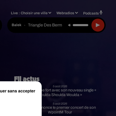
Live :
Choisir une ville
Webradios
Podcasts
Triangle Des Bermudes Feat. Aya Nakamura
-
Balek
Fil actus
5 août 2026
uer sans accepter
Russ frappe fort avec son nouveau single «
Coulda Shoulda Woulda »
5 août 2026
Tiakola annonce le premier concert de son
WpointM Tour