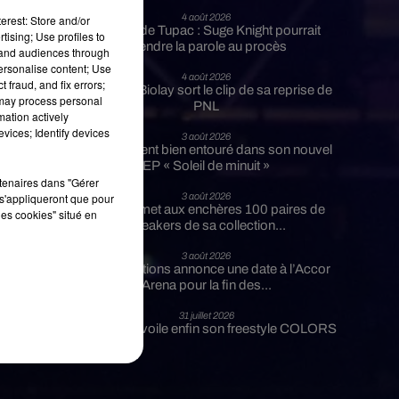
4 août 2026
erest: Store and/or
Meurtre de Tupac : Suge Knight pourrait
tising; Use profiles to
prendre la parole au procès
tand audiences through
e
personalise content; Use
4 août 2026
 fraud, and fix errors;
e
Benjamin Biolay sort le clip de sa reprise de
 may process personal
n
PNL
mation actively
vices; Identify devices
3 août 2026
Rim’K revient bien entouré dans son nouvel
a
EP « Soleil de minuit »
rtenaires dans "Gérer
s'appliqueront que pour
3 août 2026
sh
Eminem met aux enchères 100 paires de
les cookies" situé en
sneakers de sa collection...
o
3 août 2026
Lena Situations annonce une date à l’Accor
Arena pour la fin des...
31 juillet 2026
Guizmo dévoile enfin son freestyle COLORS