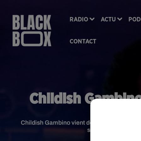
RADIO
ACTU
POD
CONTACT
Childish Gambino 
Childish Gambino vient de perdre son père. I
scène durant le der