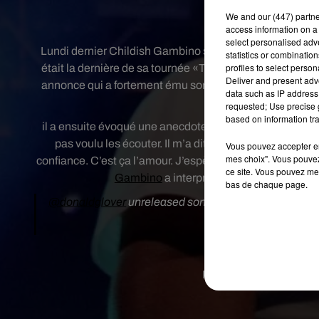
We and
our (447) partn
Crédit 
access information on a 
select personalised ad
Lundi dernier Childish Gambino se produisait en concert 
statistics or combinatio
profiles to select person
était la dernière de sa tournée «This is America Tour ».
Deliver and present adv
annonce qui a fortement ému son public. Il a révélé le dé
data such as IP address 
était survenu
requested; Use precise g
based on information tra
il a ensuite évoqué une anecdote avec de dernier : « Je 
pas voulu les écouter. Il m’a dit "Je sais qu’elles so
Vous pouvez accepter en 
mes choix". Vous pouvez
confiance. C’est ça l’amour. J’espère que vous aussi vous
ce site. Vous pouvez met
Gambino
a interprété un nouveau titre. 
bas de chaque page.
@donaldglover
unreleased song
#ChildishGambino
#
— Alexis Andrade (
Publié : 19 décembre 2