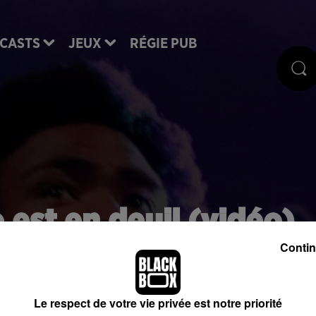
CASTS
JEUX
RÉGIE PUB
est en deuil (vidéo)
Contin
l a annoncé la nouvelle alors qu'il se produisait sur
nier concert de sa tournée.
Le respect de votre vie privée est notre priorité