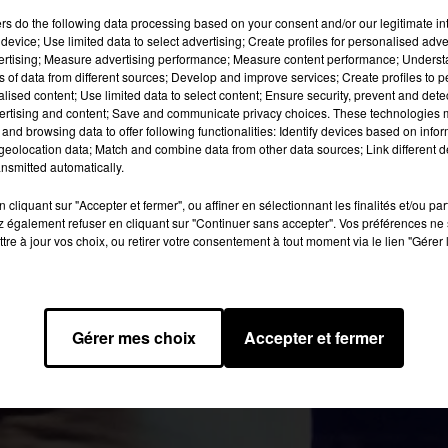
ers
do the following data processing based on your consent and/or our legitimate int
image:
Wikipedia
device; Use limited data to select advertising; Create profiles for personalised adver
vertising; Measure advertising performance; Measure content performance; Unders
à Los Angeles, un concert un peu particulier. En effet, cette dat
ns of data from different sources; Develop and improve services; Create profiles to 
alised content; Use limited data to select content; Ensure security, prevent and detect
 De plus, au cours de sa performance, Childish Gambino a fait un
ertising and content; Save and communicate privacy choices. These technologies
cès de son père. La voix enroué, il a indiqué que cette disparitio
and browsing data to offer following functionalities: Identify devices based on infor
e il y a deux semaines.
eolocation data; Match and combine data from other data sources; Link different de
nsmitted automatically.
voulais lui faire écouter quelques nouvelles chansons, mais il n’
nt bonnes". Je ne raconte pas ça pour parler de musique, mais de
cliquant sur "Accepter et fermer", ou affiner en sélectionnant les finalités et/ou pa
 également refuser en cliquant sur "Continuer sans accepter". Vos préférences ne 
 pouvez ressentir ce genre d’amour », a-t-il ajouté. Enfin,
Childi
tre à jour vos choix, ou retirer votre consentement à tout moment via le lien "Gérer 
Ce morceau se trouvera sur son futur nouvel album.
ThisIsAmerica
#thisisamericatour
pic.twitter.com/ToGHrAnAp
@Alexiz3005)
15 décembre 2018
Gérer mes choix
Accepter et fermer
018 à 15h08 par Bertrand Loppin