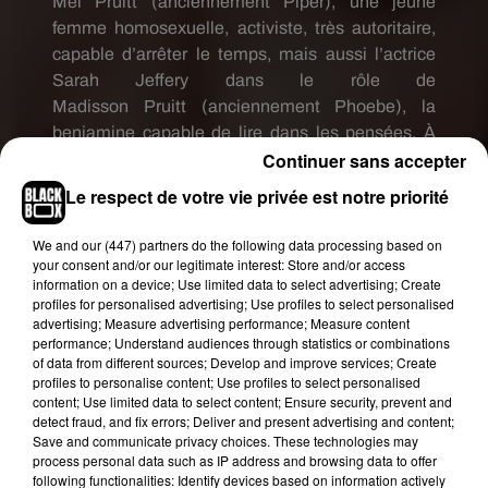
Mel
Pruitt
(anciennement Piper)
, une jeune
femme homosexuelle, activiste, très autoritaire,
capable d’arrêter le temps, mais aussi l’actrice
Sarah
Jeffery
dans le rôle de
Madisson
Pruitt
(anciennement
Phoebe
)
, la
benjamine capable de lire dans les pensées.
À
Continuer sans accepter
leurs côtés, l’acteur Rupert Evans dans le rôle de
Harry
(anciennement
Leo
et amant de Piper)
, «
Le respect de votre vie privée est notre priorité
l’être de lumière
» professeur d’université.
Le
tournage de cette nouvelle version « drôle et
We and
our (447) partners
do the following data processing based on
féministe » de la série
Charmed
ne devrait plus
your consent and/or our legitimate interest: Store and/or access
information on a device; Use limited data to select advertising; Create
tarder à commencer…
profiles for personalised advertising; Use profiles to select personalised
advertising; Measure advertising performance; Measure content
performance; Understand audiences through statistics or combinations
of data from different sources; Develop and improve services; Create
profiles to personalise content; Use profiles to select personalised
content; Use limited data to select content; Ensure security, prevent and
detect fraud, and fix errors; Deliver and present advertising and content;
Save and communicate privacy choices. These technologies may
process personal data such as IP address and browsing data to offer
following functionalities: Identify devices based on information actively