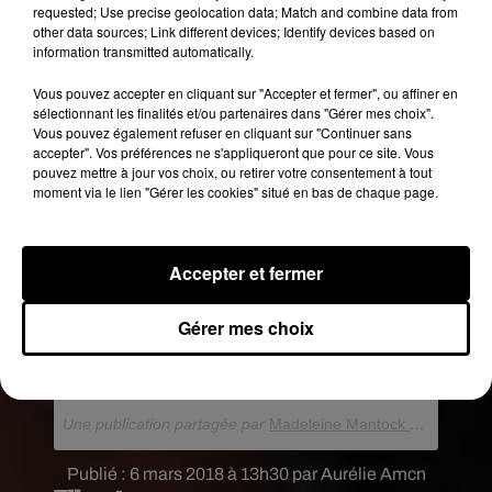
requested; Use precise geolocation data; Match and combine data from
other data sources; Link different devices; Identify devices based on
information transmitted automatically.
Vous pouvez accepter en cliquant sur "Accepter et fermer", ou affiner en
sélectionnant les finalités et/ou partenaires dans "Gérer mes choix".
Vous pouvez également refuser en cliquant sur "Continuer sans
accepter". Vos préférences ne s'appliqueront que pour ce site. Vous
pouvez mettre à jour vos choix, ou retirer votre consentement à tout
moment via le lien "Gérer les cookies" situé en bas de chaque page.
Accepter et fermer
Gérer mes choix
Blue Sky �x"�:&️
Une publication partagée par
Madeleine Mantock �S�
(@mi
Publié : 6 mars 2018 à 13h30 par Aurélie Amcn