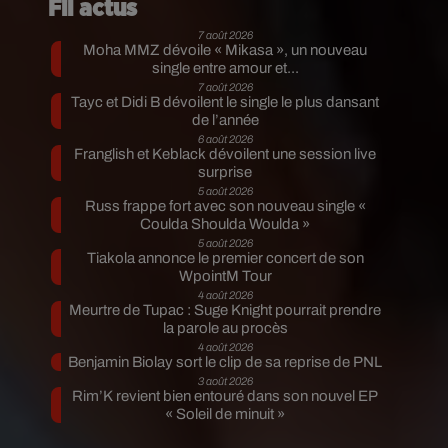
Fil actus
7 août 2026
Moha MMZ dévoile « Mikasa », un nouveau
single entre amour et...
7 août 2026
Tayc et Didi B dévoilent le single le plus dansant
de l’année
6 août 2026
Franglish et Keblack dévoilent une session live
surprise
5 août 2026
Russ frappe fort avec son nouveau single «
Coulda Shoulda Woulda »
5 août 2026
Tiakola annonce le premier concert de son
WpointM Tour
4 août 2026
Meurtre de Tupac : Suge Knight pourrait prendre
la parole au procès
4 août 2026
Benjamin Biolay sort le clip de sa reprise de PNL
3 août 2026
Rim’K revient bien entouré dans son nouvel EP
« Soleil de minuit »