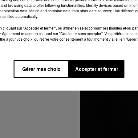
and browsing data to offer following functionalities: Identify devices based on infor
eolocation data; Match and combine data from other data sources; Link different de
nsmitted automatically.
cliquant sur "Accepter et fermer", ou affiner en sélectionnant les finalités et/ou pa
 également refuser en cliquant sur "Continuer sans accepter". Vos préférences ne 
tre à jour vos choix, ou retirer votre consentement à tout moment via le lien "Gérer 
Gérer mes choix
Accepter et fermer