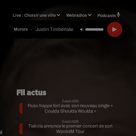
Live :
Choisir une ville
Webradios
Podcasts
Justin Timberlake
-
Mirrors
Fil actus
5 août 2026
Russ frappe fort avec son nouveau single «
Coulda Shoulda Woulda »
5 août 2026
Tiakola annonce le premier concert de son
i
WpointM Tour