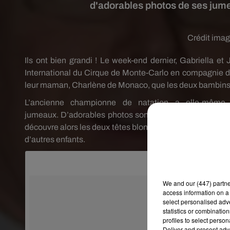
d'adorables photos de ses jum
Crédit ima
Ils ont bien grandi !
Le week-end dernier, Gabriella et
International du Cirque de Monte-Carlo en compagnie de 
leur maman, Charlène de Monaco, que les deux bambins on
L’ancienne championne de natation a elle-même
jumeaux.
D’adorables photos sont ainsi aujourd’hui pub
découvre alors les deux têtes blondes en train de s'amus
d’autres enfants.
We and
our (447) partn
access information on a 
select personalised ad
statistics or combinatio
profiles to select person
Deliver and present adv