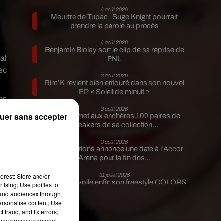
4 août 2026
Meurtre de Tupac : Suge Knight pourrait
prendre la parole au procès
4 août 2026
Benjamin Biolay sort le clip de sa reprise de
al
PNL
ec
3 août 2026
Rim’K revient bien entouré dans son nouvel
EP « Soleil de minuit »
es
3 août 2026
 y
uer sans accepter
Eminem met aux enchères 100 paires de
ec
sneakers de sa collection...
3 août 2026
Lena Situations annonce une date à l’Accor
Arena pour la fin des...
erest: Store and/or
31 juillet 2026
Guizmo dévoile enfin son freestyle COLORS
tising; Use profiles to
tand audiences through
personalise content; Use
 fraud, and fix errors;
 may process personal