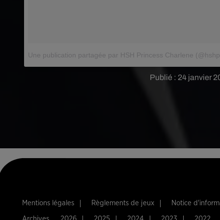
Une publication partagée par HSH Princess Charlene (@hshp
Publié : 24 janvier 
Mentions légales
Règlements de jeux
Notice d'infor
Archives
2026
2025
2024
2023
2022