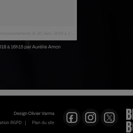
rincesscharlene)
le
20 Janv. 2018 à 1 :35 PST
2018 à 16h15 par Aurélie Amcn
Design
Olivier Varma
mation RGPD
Plan du site