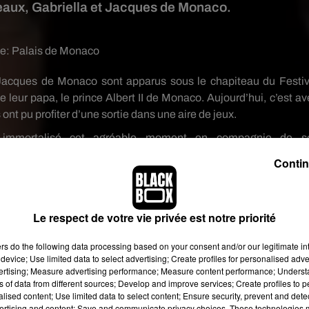
eaux, Gabriella et Jacques de Monaco.
ge:
Palais de Monaco
 Jacques de Monaco sont apparus sous le chapiteau du Festiv
leur papa, le prince Albert II de Monaco.
Aujourd’hui, c’est av
t pu profiter d’une sortie dans une aire de jeux.
 immortalisé cet agréable moment en compagnie de s
liées sur les réseaux sociaux, et notamment sur
Instagram
.
On
Contin
er sur les toboggans et autres balançoires ou encore discuter av
Le respect de votre vie privée est notre priorité
ers
do the following data processing based on your consent and/or our legitimate int
device; Use limited data to select advertising; Create profiles for personalised adver
vertising; Measure advertising performance; Measure content performance; Unders
ns of data from different sources; Develop and improve services; Create profiles to 
alised content; Use limited data to select content; Ensure security, prevent and detect
ertising and content; Save and communicate privacy choices. These technologies