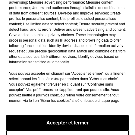
advertising; Measure advertising performance; Measure content
"répondre à l’angoisse majeure des Français"
,
performance; Understand audiences through statistics or combinations
soit la pénurie !
of data from different sources; Develop and improve services; Create
profiles to personalise content; Use profiles to select personalised
Salut à tous La résistance s’ organise pour ce
content; Use limited data to select content; Ensure security, prevent and
week-end VENTE À EMPORTER La carte de ce
detect fraud, and fix errors; Deliver and present advertising and content;
Save and communicate privacy choices. These technologies may
soir Commande avant 17h30...
process personal data such as IP address and browsing data to offer
following functionalities: Identify devices based on information actively
Publiée par
Les Affiches Trouville
sur
Vendredi
requested; Use precise geolocation data; Match and combine data from
30 octobre 2020
other data sources; Link different devices; Identify devices based on
information transmitted automatically.
Quoiqu'il en soit, cette offre
"spéciale
reconfinement”
, a très bien marché sur les
Vous pouvez accepter en cliquant sur "Accepter et fermer", ou affiner en
réseaux sociaux. La publication a été likée plus de
sélectionnant les finalités et/ou partenaires dans "Gérer mes choix".
Vous pouvez également refuser en cliquant sur "Continuer sans
200 fois et repartagée par 160 personnes.
accepter". Vos préférences ne s'appliqueront que pour ce site. Vous
pouvez mettre à jour vos choix, ou retirer votre consentement à tout
Publié : 4 novembre 2020 à 15h10 par A.L.
moment via le lien "Gérer les cookies" situé en bas de chaque page.
Fil actus
5 août 2026
Russ frappe fort avec son nouveau single «
Coulda Shoulda Woulda »
Accepter et fermer
5 août 2026
Tiakola annonce le premier concert de son