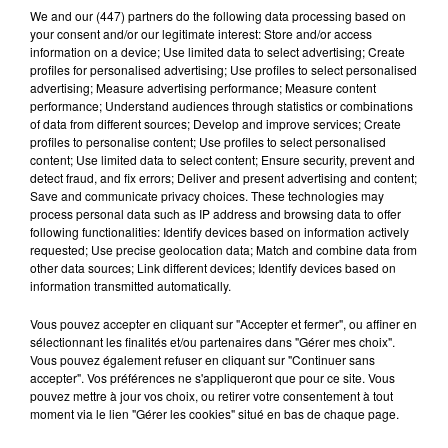
We and
our (447) partners
do the following data processing based on
monde.
«
Nous ne faisons aucune différence.
Les
your consent and/or our legitimate interest: Store and/or access
animaux sont tous égaux devant la loi
», précise
information on a device; Use limited data to select advertising; Create
profiles for personalised advertising; Use profiles to select personalised
un secouriste à
PDA
, une agence de presse
advertising; Measure advertising performance; Measure content
allemande.
performance; Understand audiences through statistics or combinations
of data from different sources; Develop and improve services; Create
profiles to personalise content; Use profiles to select personalised
content; Use limited data to select content; Ensure security, prevent and
detect fraud, and fix errors; Deliver and present advertising and content;
Save and communicate privacy choices. These technologies may
process personal data such as IP address and browsing data to offer
following functionalities: Identify devices based on information actively
requested; Use precise geolocation data; Match and combine data from
other data sources; Link different devices; Identify devices based on
information transmitted automatically.
Vous pouvez accepter en cliquant sur "Accepter et fermer", ou affiner en
sélectionnant les finalités et/ou partenaires dans "Gérer mes choix".
Vous pouvez également refuser en cliquant sur "Continuer sans
accepter". Vos préférences ne s'appliqueront que pour ce site. Vous
pouvez mettre à jour vos choix, ou retirer votre consentement à tout
moment via le lien "Gérer les cookies" situé en bas de chaque page.