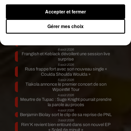
Publié : 28 février 2019 à 16h25 par Aurélie Amcn
Fil actus
Accepter et fermer
7 août 2026
Moha MMZ dévoile « Mikasa », un nouveau
Gérer mes choix
single entre amour et...
7 août 2026
Tayc et Didi B dévoilent le single le plus dansant
de l’année
6 août 2026
Franglish et Keblack dévoilent une session live
surprise
5 août 2026
Russ frappe fort avec son nouveau single «
Coulda Shoulda Woulda »
5 août 2026
Tiakola annonce le premier concert de son
WpointM Tour
4 août 2026
Meurtre de Tupac : Suge Knight pourrait prendre
la parole au procès
4 août 2026
Benjamin Biolay sort le clip de sa reprise de PNL
3 août 2026
Rim’K revient bien entouré dans son nouvel EP
« Soleil de minuit »