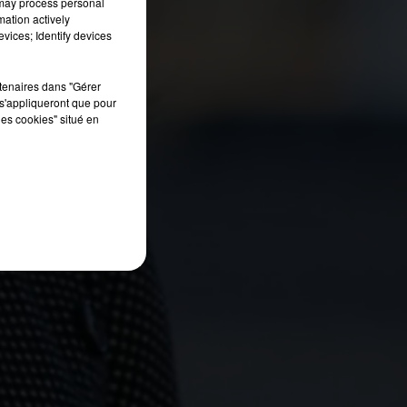
 may process personal
mation actively
vices; Identify devices
rtenaires dans "Gérer
s'appliqueront que pour
les cookies" situé en