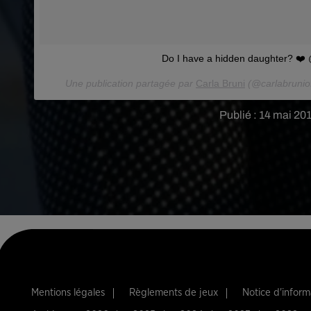
Do I have a hidden daughter? ❤️
Une publication partagée par
Carla Bruni
(@carlabrunioff
Publié : 14 mai 20
Mentions légales
Règlements de jeux
Notice d'infor