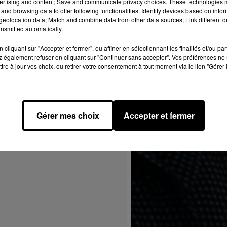
ertising and content; Save and communicate privacy choices. These technologies
and browsing data to offer following functionalities: Identify devices based on infor
eolocation data; Match and combine data from other data sources; Link different de
nsmitted automatically.
cliquant sur "Accepter et fermer", ou affiner en sélectionnant les finalités et/ou pa
 également refuser en cliquant sur "Continuer sans accepter". Vos préférences ne 
tre à jour vos choix, ou retirer votre consentement à tout moment via le lien "Gérer 
Gérer mes choix
Accepter et fermer