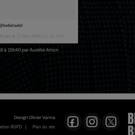
 @bellahadid
icial) le
13 Mai 2018 à 2 :42 PDT
18 à 15h40 par Aurélie Amcn
Design
Olivier Varma
mation RGPD
Plan du site