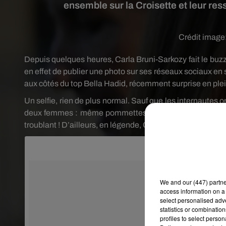
ensemble sur la Croisette et leur re
Crédit image
Depuis quelques heures, Carla
Bruni-Sarkozy
fait le buzz
en effet de publier une photo sur ses réseaux sociaux en
aux côtés du top Bella
Hadid
, récemment surprise en pl
Un
selfie
, rien de plus normal.
Sauf que les internautes 
deux femmes :
même pommettes, même lèvres, même 
troublant !
D’ailleurs, en légende, Carla Bruni s’exclame
We and
our (447) partn
access information on a 
select personalised ad
statistics or combinatio
profiles to select person