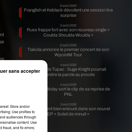
6 août 2026
Franglish et Keblack dévoilent une session live
surprise
5 août 2026
Russ frappe fort avec son nouveau single «
nt
Coulda Shoulda Woulda »
se
5 août 2026
Tiakola annonce le premier concert de son
WpointM Tour
es
4 août 2026
ez
Meurtre de Tupac : Suge Knight pourrait
uer sans accepter
prendre la parole au procès
4 août 2026
Benjamin Biolay sort le clip de sa reprise de
PNL
3 août 2026
erest: Store and/or
Rim’K revient bien entouré dans son nouvel
tising; Use profiles to
EP « Soleil de minuit »
tand audiences through
personalise content; Use
 fraud, and fix errors;