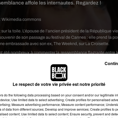
ssemblance affole les internautes. Regardez !
:
Wikimedia commons
 sur la toile.
L’épouse de l’ancien président de la République vie
 souvenir de son passage au festival de Cannes :
elle prend la po
eine embrassade avec son ex, The
Weeknd
, sur La Croisette.
ont été nombreux à commenter la ressemblance flagrante entre l
regard, même coupe de cheveux…
Et effectivement, c'est ass
Contin
 même :
«
Ai-je une fille cachée ?
».
Le respect de votre vie privée est notre priorité
ers
do the following data processing based on your consent and/or our legitimate int
device; Use limited data to select advertising; Create profiles for personalised adver
vertising; Measure advertising performance; Measure content performance; Unders
ns of data from different sources; Develop and improve services; Create profiles to 
alised content; Use limited data to select content; Ensure security, prevent and detect