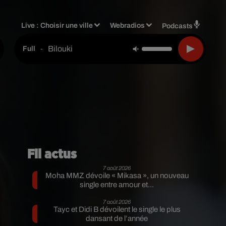
Live :
Choisir une ville
Webradios
Podcasts
Bilouki
-
Full
Fil actus
7 août 2026
Moha MMZ dévoile « Mikasa », un nouveau
single entre amour et...
7 août 2026
Tayc et Didi B dévoilent le single le plus
dansant de l’année