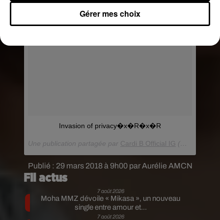
Gérer mes choix
Invasion of privacy�x�R�x�R
Une publication partagée par
Cardi B Official IG
(@iamcardib) le
Publié : 29 mars 2018 à 9h00 par Aurélie AMCN
Fil actus
7 août 2026
Moha MMZ dévoile « Mikasa », un nouveau
single entre amour et...
7 août 2026