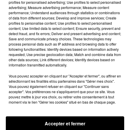
profiles for personalised advertising; Use profiles to select personalised
advertising; Measure advertising performance; Measure content
SON PREMIER ALBUM SORT LE 6 AVRIL
performance; Understand audiences through statistics or combinations
of data from different sources; Develop and improve services; Create
Cardi
B a déjà sorti
profiles to personalise content; Use profiles to select personalised
trois
mixtapes
:
Gansta
Bitch
Music
Vol.
content; Use limited data to select content; Ensure security, prevent and
1,
Underestimated
et
Gangsta
Bitch
Music
Vol. 2
detect fraud, and fix errors; Deliver and present advertising and content;
Save and communicate privacy choices. These technologies may
dans lequels figurent certains de ses tubes.
Mais
process personal data such as IP address and browsing data to offer
la rappeuse a surtout enchaîné de nombreuses
following functionalities: Identify devices based on information actively
collaborations prestigieuses comme sur le
requested; Use precise geolocation data; Match and combine data from
other data sources; Link different devices; Identify devices based on
titre
Motersport
aux côtés de
Nicki
Minaj
et
information transmitted automatically.
les
Migos
, ou plus récemment sur le remix du titre
Finesse
de Bruno
Mars
.
Il était donc temps pour
Vous pouvez accepter en cliquant sur "Accepter et fermer", ou affiner en
sélectionnant les finalités et/ou partenaires dans "Gérer mes choix".
elle de sortir son premier album…
Vous pouvez également refuser en cliquant sur "Continuer sans
accepter". Vos préférences ne s'appliqueront que pour ce site. Vous
pouvez mettre à jour vos choix, ou retirer votre consentement à tout
moment via le lien "Gérer les cookies" situé en bas de chaque page.
Accepter et fermer