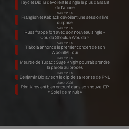
Tayc et Didi B dévoilent le single le plus dansant
de l’année
6 août 2026
Franglish et Keblack dévoilent une session live
surprise
5 août 2026
Russ frappe fort avec son nouveau single «
Coulda Shoulda Woulda »
5 août 2026
Tiakola annonce le premier concert de son
WpointM Tour
4 août 2026
Meurtre de Tupac : Suge Knight pourrait prendre
la parole au procès
4 août 2026
Benjamin Biolay sort le clip de sa reprise de PNL
3 août 2026
Rim’K revient bien entouré dans son nouvel EP
« Soleil de minuit »