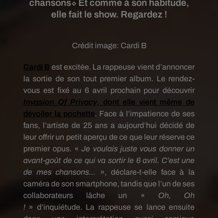
chansons⬦ Et comme à son habitude,
elle fait le show. Regardez !
Crédit image:
Cardi B
Cardi
B
est excitée.
La rappeuse vient d’annoncer
la sortie de son tout premier album.
Le rendez-
vous est fixé au 6 avril prochain pour découvrir
Invasion Of
Privacy
, dont elle vient même de
dévoiler la pochette
.
Face à l’impatience de ses
fans, l’artiste
de
25
ans
a aujourd’hui décidé de
leur offrir
un
petit aperçu de ce que leur réserve ce
premier opus.
«
Je voulais juste vous donner un
avant-goût de ce qui va sortir le 6 avril.
C’est une
de mes chansons…
», déclare-t-elle
face
à la
caméra de son smartphone, tandis que l’un de ses
collaborateurs lâche un «
Oh, Oh
!
»
d
’inquiétude.
La rappeuse se lance ensuite