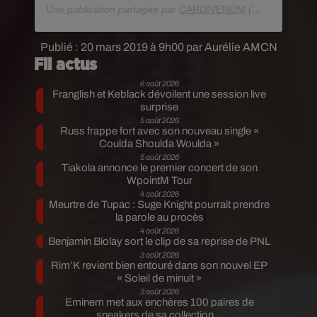
Une publication partagée par
CARDIVENOM
(@iamcardib) le
Publié : 20 mars 2019 à 9h00 par Aurélie AMCN
Fil actus
6 août 2026
Franglish et Keblack dévoilent une session live
surprise
5 août 2026
Russ frappe fort avec son nouveau single «
Coulda Shoulda Woulda »
5 août 2026
Tiakola annonce le premier concert de son
WpointM Tour
4 août 2026
Meurtre de Tupac : Suge Knight pourrait prendre
la parole au procès
4 août 2026
Benjamin Biolay sort le clip de sa reprise de PNL
3 août 2026
Rim’K revient bien entouré dans son nouvel EP
« Soleil de minuit »
3 août 2026
Eminem met aux enchères 100 paires de
sneakers de sa collection...