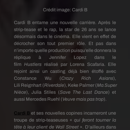
Crédit image:
Cardi B
Cardi
B entame une nouvelle carrière.
Après le
strip-tease et le rap, la star de 26 ans se lance
désormais dans le cinéma.
Elle vient en effet de
décrocher
son
tout premier rôle.
Et pas dans
n’importe quelle production puisqu’elle donnera la
réplique à Jennifer Lopez dans le
film
Hustlers
réalisé par Lorena
Scafaria
.
Elle
rejoint ainsi un casting déjà bien étoffé avec
Constance Wu
(
Crazy
Rich
Asians
)
,
Lili
Reignhart
(
Riverdale
)
,
Keke
Palmer
(
Ma
Super
Nièce
)
, Julia
Stiles
(
Save
The
Last
Dance
)
et
aussi Mercedes
Ruehl
(
Veuve
mais pas trop
)
.
Cardi
B
et ses nouvelles copines incarneront une
troupe de strip-teaseuses «
qui feront tourner la
tête à leur client de Wall Street
».
D’ailleurs dans