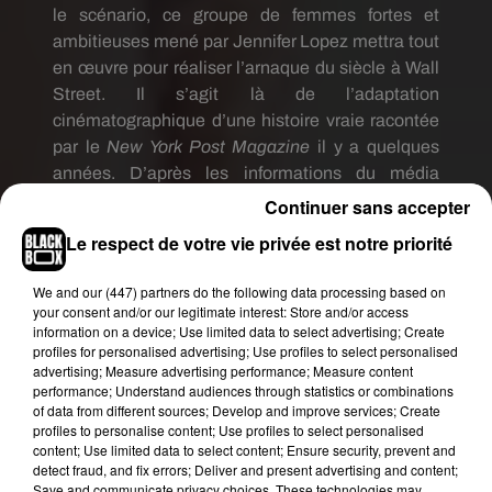
le scénario, ce groupe de femmes fortes et
ambitieuses mené par Jennifer Lopez mettra tout
en œuvre pour réaliser l’arnaque du siècle à Wall
Street.
Il s’agit là de l’adaptation
cinématographique d’une histoire vraie racontée
par le
New York Post Magazine
il y a quelques
années.
D’après les informations du média
américain
Deadline
, le tournage du film débutera
Continuer sans accepter
le 22 mars prochain dans la ville de New-York.
Le respect de votre vie privée est notre priorité
Dès la publication de nombreux articles sur le
We and
our (447) partners
do the following data processing based on
sujet,
Cardi
B a aussitôt exprimé sa joie et sa
your consent and/or our legitimate interest: Store and/or access
information on a device; Use limited data to select advertising; Create
fierté sur son compte
Instagram
en partageant
profiles for personalised advertising; Use profiles to select personalised
justement une capture d’écran de l’article
advertising; Measure advertising performance; Measure content
de
Deadline
.
En légende, elle s’exclame :
«
Dans
performance; Understand audiences through statistics or combinations
of data from different sources; Develop and improve services; Create
les cinémas près de chez vous
» tandis que dans
profiles to personalise content; Use profiles to select personalised
les commentaires les fans partagent déjà leur
content; Use limited data to select content; Ensure security, prevent and
excitation et leur impatience de découvrir les
detect fraud, and fix errors; Deliver and present advertising and content;
Save and communicate privacy choices. These technologies may
talents d’actrice de la star !
En attendant la sortie