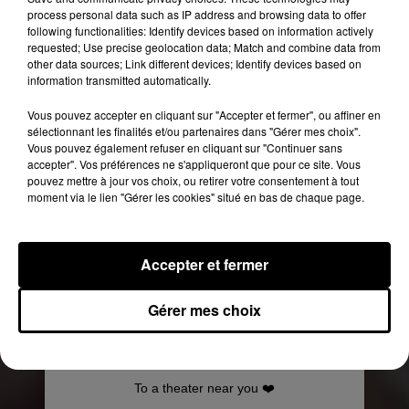
process personal data such as IP address and browsing data to offer
du film, c’est en musique que
Cardi
B
following functionalities: Identify devices based on information actively
s’impose.
Après le succès de la chanson
I
requested; Use precise geolocation data; Match and combine data from
other data sources; Link different devices; Identify devices based on
Like
It
en duo avec J Balvin et
Bad
Bunny
, elle
information transmitted automatically.
nous fait danser au son de
Please
Me
, sa nouvelle
collaboration avec Bruno
Mars
.
Vous pouvez accepter en cliquant sur "Accepter et fermer", ou affiner en
sélectionnant les finalités et/ou partenaires dans "Gérer mes choix".
Vous pouvez également refuser en cliquant sur "Continuer sans
accepter". Vos préférences ne s'appliqueront que pour ce site. Vous
pouvez mettre à jour vos choix, ou retirer votre consentement à tout
moment via le lien "Gérer les cookies" situé en bas de chaque page.
Accepter et fermer
Gérer mes choix
Voir cette publication sur Instagram
To a theater near you ❤️