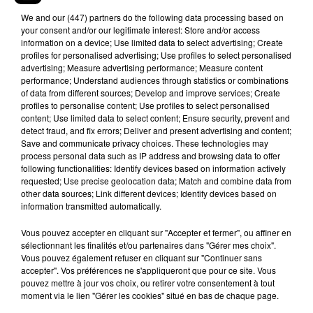
devant la justice. Hier soir, l’un d’eux était toujours
We and
our (447) partners
do the following data processing based on
en garde à vue au commissariat central, arrêtés
your consent and/or our legitimate interest: Store and/or access
pour avoir jeté des projectiles en direction des
information on a device; Use limited data to select advertising; Create
profiles for personalised advertising; Use profiles to select personalised
forces de l’ordre, malgré l’ordre de se disperser.
advertising; Measure advertising performance; Measure content
performance; Understand audiences through statistics or combinations
Et puis un gilet jaune a été condamné à 2 ans de
of data from different sources; Develop and improve services; Create
prison ferme. Il a été reconnu coupable de jets de
profiles to personalise content; Use profiles to select personalised
projectiles et de dégradation de mobilier urbain
content; Use limited data to select content; Ensure security, prevent and
detect fraud, and fix errors; Deliver and present advertising and content;
pendant l’acte XII de la mobilisation bordelaise, le
Save and communicate privacy choices. These technologies may
2 février dernier. L’homme, résidant à Bègles, était
process personal data such as IP address and browsing data to offer
déjà connu des services de police.
following functionalities: Identify devices based on information actively
requested; Use precise geolocation data; Match and combine data from
En
Gironde
, les cahiers de doléances ouverts un
other data sources; Link different devices; Identify devices based on
information transmitted automatically.
peu partout dans le département depuis la
mobilisation des gilets jaunes ont été déposés en
Vous pouvez accepter en cliquant sur "Accepter et fermer", ou affiner en
préfecture. Ils doivent être transmis aujourd’hui à
sélectionnant les finalités et/ou partenaires dans "Gérer mes choix".
Paris pour y être traités par l’organisation du
Vous pouvez également refuser en cliquant sur "Continuer sans
accepter". Vos préférences ne s'appliqueront que pour ce site. Vous
Grand débat national, à la Bibliothèque nationale
pouvez mettre à jour vos choix, ou retirer votre consentement à tout
de France. La consultation se poursuit jusqu’au 15
moment via le lien "Gérer les cookies" situé en bas de chaque page.
mars sur
internet
. La synthèse nationale est