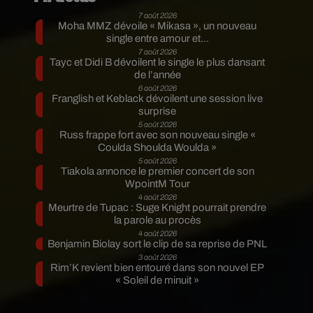
7 août 2026
Moha MMZ dévoile « Mikasa », un nouveau
single entre amour et...
7 août 2026
Tayc et Didi B dévoilent le single le plus dansant
de l’année
6 août 2026
Franglish et Keblack dévoilent une session live
surprise
5 août 2026
Russ frappe fort avec son nouveau single «
Coulda Shoulda Woulda »
5 août 2026
Tiakola annonce le premier concert de son
WpointM Tour
4 août 2026
Meurtre de Tupac : Suge Knight pourrait prendre
la parole au procès
4 août 2026
Benjamin Biolay sort le clip de sa reprise de PNL
3 août 2026
Rim’K revient bien entouré dans son nouvel EP
« Soleil de minuit »