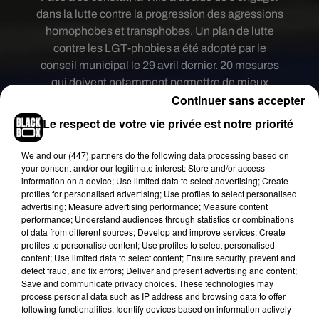
dans la lutte contre la progression des agressions
homophobes et transphobes. Un plan de lutte
contre les LGT-phobies a été adopté par le
conseil municipal le 29 avril dernier. 20 mesures
qui doivent notamment permettre de mieux
Continuer sans accepter
soutenir les victimes et faire de l’espace public un
lieu d’inclusion et de sensibilisation. Des stages
Le respect de votre vie privée est notre priorité
de self-défense proposés par les associations
seront financés par la Ville. Un guide contre les
We and
our (447) partners
do the following data processing based on
your consent and/or our legitimate interest: Store and/or access
agressions LGBT-phobes sera également
information on a device; Use limited data to select advertising; Create
distribué dans les commerces.
profiles for personalised advertising; Use profiles to select personalised
advertising; Measure advertising performance; Measure content
Vous l’avez peut-être remarqué, un passage
performance; Understand audiences through statistics or combinations
piéton couleur arc-en-ciel a également été
of data from different sources; Develop and improve services; Create
dessiné cours du Chapeau Rouge. Si ce passage
profiles to personalise content; Use profiles to select personalised
content; Use limited data to select content; Ensure security, prevent and
piéton est pour l’instant provisoire, l’objectif de la
detect fraud, and fix errors; Deliver and present advertising and content;
mairie serait qu’il soit installé définitivement.
Save and communicate privacy choices. These technologies may
process personal data such as IP address and browsing data to offer
Dans le cadre de
la journée internationale de lutte
following functionalities: Identify devices based on information actively
contre l’homophobie et la transphobie
qui aura