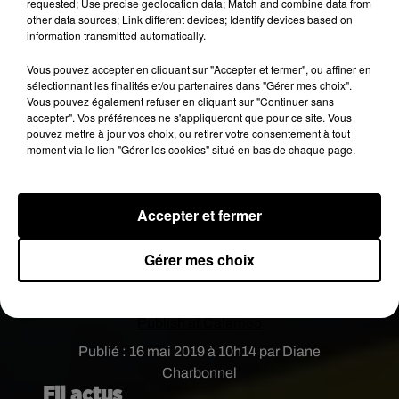
requested; Use precise geolocation data; Match and combine data from
other data sources; Link different devices; Identify devices based on
lieu ce vendredi, un village associatif sera installé
information transmitted automatically.
place Pey Berland de 14h à 18h. La Porte de
Bourgogne sera également illuminée aux
Vous pouvez accepter en cliquant sur "Accepter et fermer", ou affiner en
sélectionnant les finalités et/ou partenaires dans "Gérer mes choix".
couleurs arc-en-ciel jusqu’à dimanche.
Vous pouvez également refuser en cliquant sur "Continuer sans
Plan de lutte contre les LGTB
accepter". Vos préférences ne s'appliqueront que pour ce site. Vous
pouvez mettre à jour vos choix, ou retirer votre consentement à tout
moment via le lien "Gérer les cookies" situé en bas de chaque page.
Accepter et fermer
Gérer mes choix
Publish at Calameo
Publié : 16 mai 2019 à 10h14 par Diane
Charbonnel
Fil actus