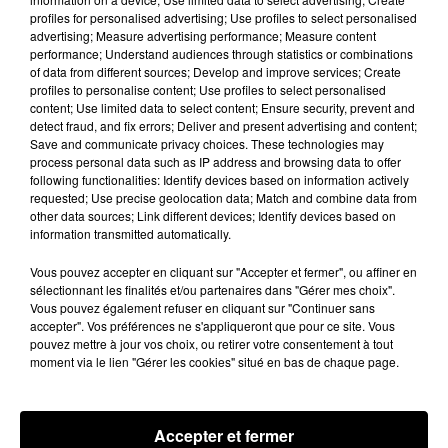
profiles for personalised advertising; Use profiles to select personalised
November 23, 2020
advertising; Measure advertising performance; Measure content
performance; Understand audiences through statistics or combinations
A chaque fois, elle sera fermée de 21 heures à 6
of data from different sources; Develop and improve services; Create
heures, toutes les nuits, jusqu’à vendredi
profiles to personalise content; Use profiles to select personalised
matin. La nuit du lundi 23 au mardi 24 novembre,
content; Use limited data to select content; Ensure security, prevent and
detect fraud, and fix errors; Deliver and present advertising and content;
et du mardi 24 novembre au mercredi 25
Save and communicate privacy choices. These technologies may
novembre, cela concernera le sens intérieur entre
process personal data such as IP address and browsing data to offer
les échangeurs 9 de Saint-Médard-en-Jalles et 7
following functionalities: Identify devices based on information actively
requested; Use precise geolocation data; Match and combine data from
d’Eysines Le Vigean.
other data sources; Link different devices; Identify devices based on
information transmitted automatically.
Ensuite, ça sera dans le sens extérieur entre les
échangeurs 6 deBruges et 9 de Saint-
Vous pouvez accepter en cliquant sur "Accepter et fermer", ou affiner en
Médard. Des déviations nous seront indiquées.
sélectionnant les finalités et/ou partenaires dans "Gérer mes choix".
Vous pouvez également refuser en cliquant sur "Continuer sans
Publié : 23 novembre 2020 à 14h40 par Florence
accepter". Vos préférences ne s'appliqueront que pour ce site. Vous
Jaillet
pouvez mettre à jour vos choix, ou retirer votre consentement à tout
moment via le lien "Gérer les cookies" situé en bas de chaque page.
Fil actus
7 août 2026
Moha MMZ dévoile « Mikasa », un nouveau
single entre amour et...
Accepter et fermer
7 août 2026