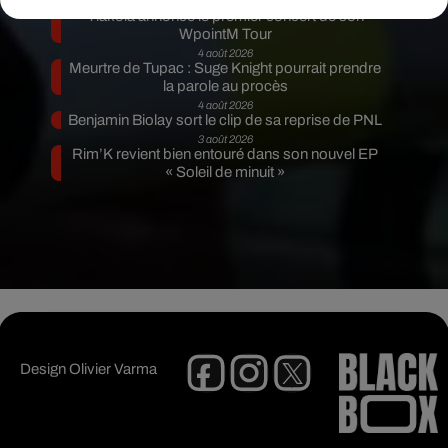
5 août 2026
Tiakola annonce le premier concert de son
WpointM Tour
4 août 2026
Meurtre de Tupac : Suge Knight pourrait prendre
la parole au procès
4 août 2026
Benjamin Biolay sort le clip de sa reprise de PNL
3 août 2026
Rim’K revient bien entouré dans son nouvel EP
« Soleil de minuit »
Design
Olivier Varma