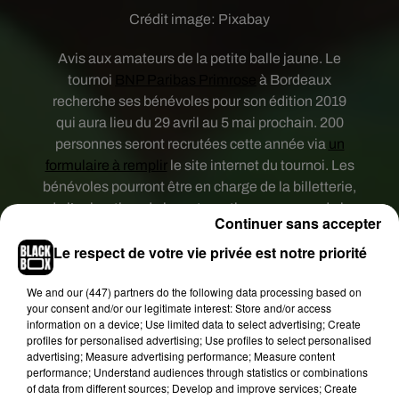
Crédit image:
Pixabay
Avis aux amateurs de la petite balle jaune. Le
tournoi
BNP Paribas Primrose
à Bordeaux
recherche ses bénévoles pour son édition 2019
qui aura lieu du 29 avril au 5 mai prochain. 200
personnes seront recrutées cette année via
un
formulaire à remplir
le site internet du tournoi. Les
bénévoles pourront être en charge de la billetterie,
de l’animation, de la restauration ou encore de la
Continuer sans accepter
vente des produits dérivés à la boutique. Des
Le respect de votre vie privée est notre priorité
chauffeurs sont également recherchés pour
transporter les joueurs. Les bénévoles pourront
We and
our (447) partners
do the following data processing based on
profiter des matchs, de la restauration et une
your consent and/or our legitimate interest: Store and/or access
soirée, le samedi, leur sera également dédiée. Ce
information on a device; Use limited data to select advertising; Create
sera aussi l’occasion, pour les fans de tennis, de
profiles for personalised advertising; Use profiles to select personalised
advertising; Measure advertising performance; Measure content
rencontrer de grands joueurs internationaux.
performance; Understand audiences through statistics or combinations
of data from different sources; Develop and improve services; Create
Si on ne connaît pas encore les noms des