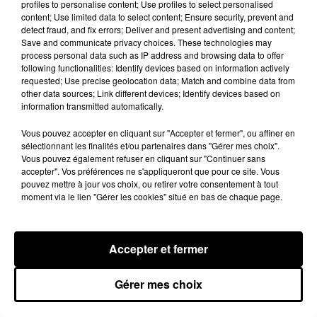
profiles to personalise content; Use profiles to select personalised
participants au tournoi cette année, ils seront
content; Use limited data to select content; Ensure security, prevent and
dévoilés le 9 avril, un grand nom est déjà
detect fraud, and fix errors; Deliver and present advertising and content;
Save and communicate privacy choices. These technologies may
annoncé. Il s’agit de Nicolas Mahut, qui a
process personal data such as IP address and browsing data to offer
remporté l’Open d’Australie en double en janvier
following functionalities: Identify devices based on information actively
dernier. Il sera le parrain de cette édition 2019 et
requested; Use precise geolocation data; Match and combine data from
other data sources; Link different devices; Identify devices based on
sera présent toute la semaine à Bordeaux.
information transmitted automatically.
Publié : 11 mars 2019 à 9h59 par Diane
Vous pouvez accepter en cliquant sur "Accepter et fermer", ou affiner en
Charbonnel
sélectionnant les finalités et/ou partenaires dans "Gérer mes choix".
Fil actus
Vous pouvez également refuser en cliquant sur "Continuer sans
accepter". Vos préférences ne s'appliqueront que pour ce site. Vous
7 août 2026
Moha MMZ dévoile « Mikasa », un nouveau
pouvez mettre à jour vos choix, ou retirer votre consentement à tout
single entre amour et...
moment via le lien "Gérer les cookies" situé en bas de chaque page.
7 août 2026
Tayc et Didi B dévoilent le single le plus dansant
de l’année
6 août 2026
Accepter et fermer
Franglish et Keblack dévoilent une session live
surprise
Gérer mes choix
5 août 2026
Russ frappe fort avec son nouveau single «
Coulda Shoulda Woulda »