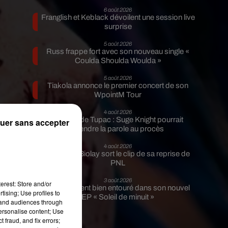
6 août 2026
Franglish et Keblack dévoilent une session live
surprise
5 août 2026
Russ frappe fort avec son nouveau single «
Coulda Shoulda Woulda »
5 août 2026
Tiakola annonce le premier concert de son
WpointM Tour
4 août 2026
Meurtre de Tupac : Suge Knight pourrait
uer sans accepter
prendre la parole au procès
4 août 2026
Benjamin Biolay sort le clip de sa reprise de
PNL
3 août 2026
erest: Store and/or
Rim’K revient bien entouré dans son nouvel
tising; Use profiles to
EP « Soleil de minuit »
tand audiences through
personalise content; Use
 fraud, and fix errors;