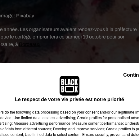
 image:
Pixabay
e année. Les organisateurs avaient rendez-vous à la préfecture
s que le cortège empruntera ce samedi 19 octobre pour son
rsaire, à
Bordeaux
.
Contin
Le respect de votre vie privée est notre priorité
ers
do the following data processing based on your consent and/or our legitimate int
device; Use limited data to select advertising; Create profiles for personalised adver
vertising; Measure advertising performance; Measure content performance; Unders
ns of data from different sources; Develop and improve services; Create profiles to 
alised content; Use limited data to select content; Ensure security, prevent and detect