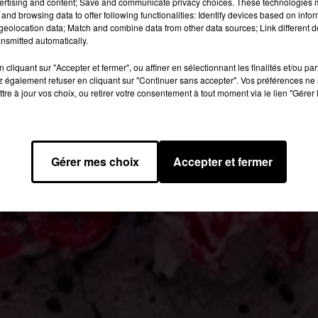
ertising and content; Save and communicate privacy choices. These technologies
and browsing data to offer following functionalities: Identify devices based on infor
eolocation data; Match and combine data from other data sources; Link different de
nsmitted automatically.
cliquant sur "Accepter et fermer", ou affiner en sélectionnant les finalités et/ou pa
 également refuser en cliquant sur "Continuer sans accepter". Vos préférences ne 
tre à jour vos choix, ou retirer votre consentement à tout moment via le lien "Gérer 
Gérer mes choix
Accepter et fermer