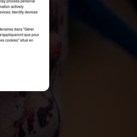
 may process personal
mation actively
vices; Identify devices
rtenaires dans "Gérer
s'appliqueront que pour
les cookies" situé en