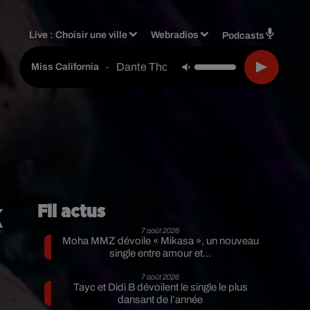
Live :
Choisir une ville
Webradios
Podcasts
Dante Thomas Feat. Pras Michel
-
Miss California
k
Fil actus
7 août 2026
Moha MMZ dévoile « Mikasa », un nouveau
single entre amour et...
7 août 2026
Tayc et Didi B dévoilent le single le plus
dansant de l’année