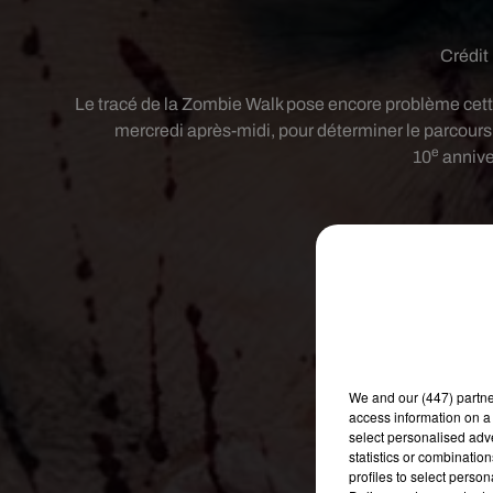
Crédit
Le tracé de la Zombie Walk pose encore problème cett
mercredi après-midi, pour déterminer le parcour
e
10
annive
We and
our (447) partn
access information on a 
select personalised ad
statistics or combinatio
profiles to select person