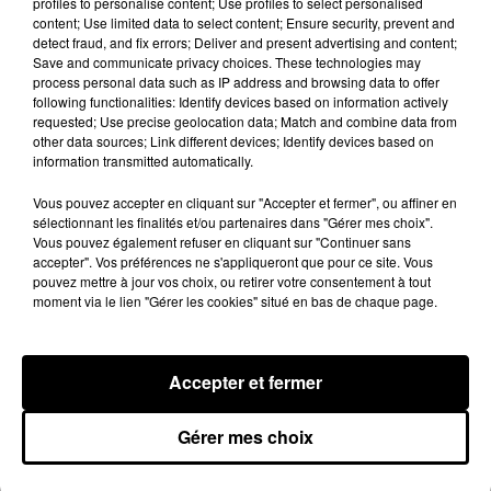
profiles to personalise content; Use profiles to select personalised
content; Use limited data to select content; Ensure security, prevent and
logement proposé à la location.
detect fraud, and fix errors; Deliver and present advertising and content;
Save and communicate privacy choices. These technologies may
process personal data such as IP address and browsing data to offer
following functionalities: Identify devices based on information actively
requested; Use precise geolocation data; Match and combine data from
other data sources; Link different devices; Identify devices based on
information transmitted automatically.
Publié : 14 janvier 2020 à 9h31 par Diane
Charbonnel
Vous pouvez accepter en cliquant sur "Accepter et fermer", ou affiner en
sélectionnant les finalités et/ou partenaires dans "Gérer mes choix".
Fil actus
Vous pouvez également refuser en cliquant sur "Continuer sans
7 août 2026
accepter". Vos préférences ne s'appliqueront que pour ce site. Vous
Moha MMZ dévoile « Mikasa », un nouveau
pouvez mettre à jour vos choix, ou retirer votre consentement à tout
single entre amour et...
moment via le lien "Gérer les cookies" situé en bas de chaque page.
7 août 2026
Tayc et Didi B dévoilent le single le plus dansant
de l’année
6 août 2026
Accepter et fermer
Franglish et Keblack dévoilent une session live
surprise
5 août 2026
Gérer mes choix
Russ frappe fort avec son nouveau single «
Coulda Shoulda Woulda »
5 août 2026