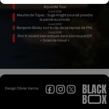
Tiakola annonce le premier concert de son
WpointM Tour
4 août 2026
Meurtre de Tupac : Suge Knight pourrait prendre
la parole au procès
4 août 2026
Benjamin Biolay sort le clip de sa reprise de PNL
3 août 2026
Rim’K revient bien entouré dans son nouvel EP
« Soleil de minuit »
Design
Olivier Varma