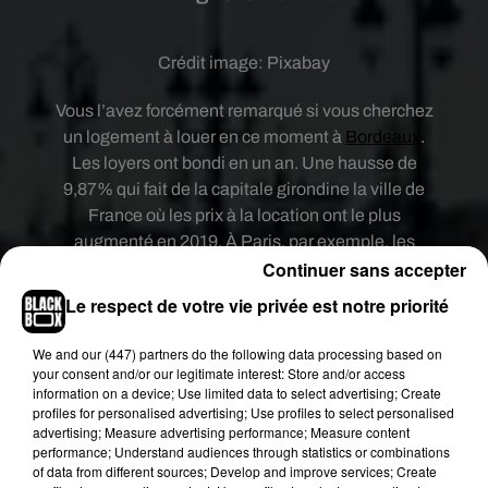
Crédit image:
Pixabay
Vous l’avez forcément remarqué si vous cherchez
un logement à louer en ce moment à
Bordeaux
.
Les loyers ont bondi en un an. Une hausse de
9,87% qui fait de la capitale girondine la ville de
France où les prix à la location ont le plus
augmenté en 2019. À Paris, par exemple, les
Continuer sans accepter
loyers n’ont augmenté que de 3,61% durant
l’année. C’est ce que révèle cette étude de
Le respect de votre vie privée est notre priorité
Locservice. Le loyer mensuel moyen s’établit
désormais à 735 euros à Bordeaux.
We and
our (447) partners
do the following data processing based on
your consent and/or our legitimate interest: Store and/or access
Selon Locservice, cette augmentation pourrait
information on a device; Use limited data to select advertising; Create
s’expliquer par une offre insuffisante. Pour une
profiles for personalised advertising; Use profiles to select personalised
advertising; Measure advertising performance; Measure content
location, 6,8 demandes sont déposées à
performance; Understand audiences through statistics or combinations
Bordeaux, c’est autant qu’à Lyon mais plus qu’à
of data from different sources; Develop and improve services; Create
Paris ou 5,6 demandes sont déposées pour un