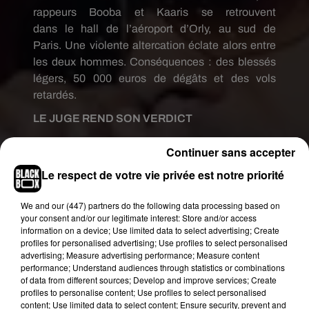
rappeurs
Booba
et
Kaaris
se retrouvent
dans
le
hall de l’aéroport d’Orly, au sud de
Paris.
Une violente altercation éclate alors entre
les deux hommes. Conséquences : des blessés
légers,
50 000 euros de dégâts et des vols
retardés.
LE JUGE REND SON VERDICT
Rapidement interpellés, les deux artistes et leurs
Continuer sans accepter
proches sont ensuite placés en détention
Le respect de votre vie privée est notre priorité
provisoire
(jusqu’au 24 août après le paiement
d’une caution de 30 000 euros)
.
Au début du mois
We and
our (447) partners
do the following data processing based on
de septembre, ils se retrouvent tous devant un
your consent and/or our legitimate interest: Store and/or access
juge au tribunal correctionnel de Créteil où le
information on a device; Use limited data to select advertising; Create
procureur requiert un an de prison avec sursis
profiles for personalised advertising; Use profiles to select personalised
advertising; Measure advertising performance; Measure content
pour
Booba
et
Kaaris
et de 6 à 10 mois pour leurs
performance; Understand audiences through statistics or combinations
proches.
Aujourd’hui, la justice vient de rendre
of data from different sources; Develop and improve services; Create
son verdict final :
18 mois de prison avec sursis et
profiles to personalise content; Use profiles to select personalised
content; Use limited data to select content; Ensure security, prevent and
une amende de 50 000 euros pour les deux