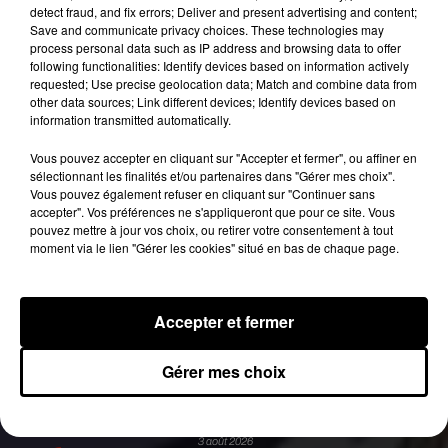
detect fraud, and fix errors; Deliver and present advertising and content;
hommes.
Save and communicate privacy choices. These technologies may
process personal data such as IP address and browsing data to offer
Bagarre en direct booba et c gas contre Kaaris
following functionalities: Identify devices based on information actively
pic.twitter.com/v3nvn1ZcNh
requested; Use precise geolocation data; Match and combine data from
other data sources; Link different devices; Identify devices based on
— bambino (@hasscoast_)
1 août 2018
information transmitted automatically.
Publié : 9 octobre 2018 à 11h45 par Aurélie AMCN
Vous pouvez accepter en cliquant sur "Accepter et fermer", ou affiner en
Fil actus
sélectionnant les finalités et/ou partenaires dans "Gérer mes choix".
Vous pouvez également refuser en cliquant sur "Continuer sans
5 août 2026
accepter". Vos préférences ne s'appliqueront que pour ce site. Vous
Russ frappe fort avec son nouveau single «
pouvez mettre à jour vos choix, ou retirer votre consentement à tout
Coulda Shoulda Woulda »
moment via le lien "Gérer les cookies" situé en bas de chaque page.
5 août 2026
Tiakola annonce le premier concert de son
WpointM Tour
4 août 2026
Accepter et fermer
Meurtre de Tupac : Suge Knight pourrait prendre
la parole au procès
4 août 2026
Gérer mes choix
Benjamin Biolay sort le clip de sa reprise de PNL
3 août 2026
Rim’K revient bien entouré dans son nouvel EP
« Soleil de minuit »
3 août 2026