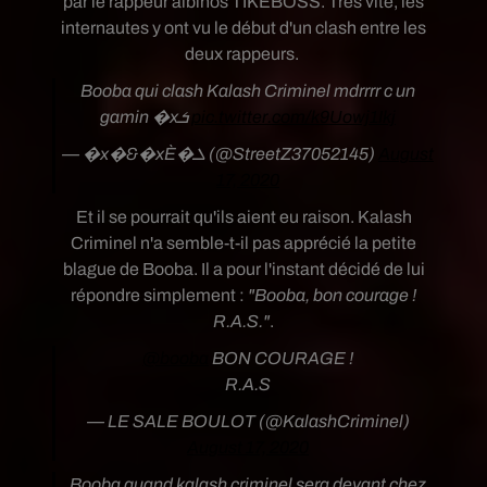
par le rappeur albinos TIKEBOSS. Très vite, les
internautes y ont vu le début d'un clash entre les
deux rappeurs.
Booba qui clash Kalash Criminel mdrrrr c un
gamin �xܭ
pic.twitter.com/k9Uowj1Ikj
— �x�&�xÈ‍�ܠ️ (@StreetZ37052145)
August
17, 2020
Et il se pourrait qu'ils aient eu raison. Kalash
Criminel n'a semble-t-il pas apprécié la petite
blague de Booba. Il a pour l'instant décidé de lui
répondre simplement :
"Booba, bon courage !
R.A.S."
.
@booba
BON COURAGE !
R.A.S
— LE SALE BOULOT (@KalashCriminel)
August 17, 2020
Booba quand kalash criminel sera devant chez