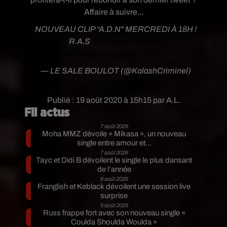
Affaire à suivre...
NOUVEAU CLIP “A.D.N" MERCREDI À 18H !
R.A.S
@SaleSonoriteRec
pic.twitter.com/dPWYt55eyJ
— LE SALE BOULOT (@KalashCriminel)
August 17, 2020
Publié : 19 août 2020 à 15h15 par A.L.
Fil actus
7 août 2026
Moha MMZ dévoile « Mikasa », un nouveau
single entre amour et...
7 août 2026
Tayc et Didi B dévoilent le single le plus dansant
de l’année
6 août 2026
Franglish et Keblack dévoilent une session live
surprise
5 août 2026
Russ frappe fort avec son nouveau single «
Coulda Shoulda Woulda »