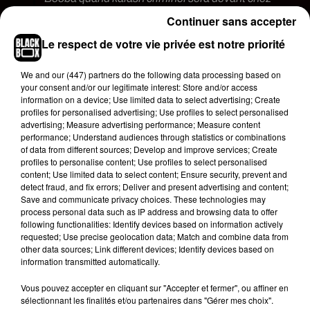
lui
pic.twitter.com/8XMx7FrT5t
Continuer sans accepter
— ‎س��&É�x!Èx!� (@selmaamh)
August
Le respect de votre vie privée est notre priorité
18, 2020
We and
our (447) partners
do the following data processing based on
Kalash criminel après avoir vu la story insta de
your consent and/or our legitimate interest: Store and/or access
Booba
pic.twitter.com/yLHI0056c3
information on a device; Use limited data to select advertising; Create
profiles for personalised advertising; Use profiles to select personalised
— Monkey D. Woody (@Capo_Wood)
August 17,
advertising; Measure advertising performance; Measure content
2020
performance; Understand audiences through statistics or combinations
of data from different sources; Develop and improve services; Create
Booba quand il vas voir kalash criminel devant
profiles to personalise content; Use profiles to select personalised
content; Use limited data to select content; Ensure security, prevent and
chez lui
pic.twitter.com/nChzMklrRC
detect fraud, and fix errors; Deliver and present advertising and content;
Save and communicate privacy choices. These technologies may
— Miles Morales�x"� (@saamou75)
August
process personal data such as IP address and browsing data to offer
18, 2020
following functionalities: Identify devices based on information actively
requested; Use precise geolocation data; Match and combine data from

other data sources; Link different devices; Identify devices based on
information transmitted automatically.
Pour ceux qui disent « Booba c’est le seul qui a
eu les couilles de clasher Kalash Criminel »
Vous pouvez accepter en cliquant sur "Accepter et fermer", ou affiner en
oubliez pas que y’a sa qui les sépare
sélectionnant les finalités et/ou partenaires dans "Gérer mes choix".