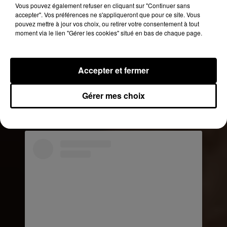
Vous pouvez également refuser en cliquant sur "Continuer sans
accepter". Vos préférences ne s'appliqueront que pour ce site. Vous
pouvez mettre à jour vos choix, ou retirer votre consentement à tout
moment via le lien "Gérer les cookies" situé en bas de chaque page.
Voir cette publication sur Instagram
Accepter et fermer
connectedly disconnected_ #nsos #dcntd
#disconnected
Gérer mes choix
Une publication partagée par
DCNTD_OFFICIAL®
(@dcntdof