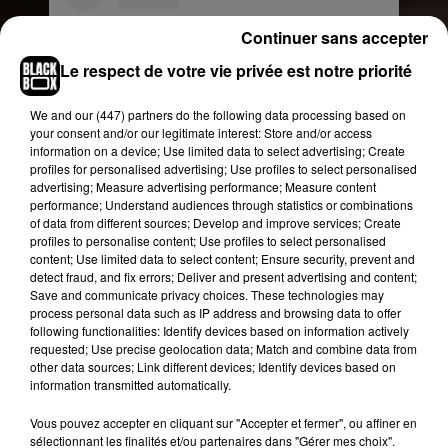
Continuer sans accepter
Le respect de votre vie privée est notre priorité
We and
our (447) partners
do the following data processing based on
your consent and/or our legitimate interest: Store and/or access
information on a device; Use limited data to select advertising; Create
profiles for personalised advertising; Use profiles to select personalised
advertising; Measure advertising performance; Measure content
performance; Understand audiences through statistics or combinations
Voir cette publication sur Instagram
of data from different sources; Develop and improve services; Create
profiles to personalise content; Use profiles to select personalised
signal lost_ #nsos #dcntd #disconnected
content; Use limited data to select content; Ensure security, prevent and
detect fraud, and fix errors; Deliver and present advertising and content;
Une publication partagée par
DCNTD_OFFICIAL®
(@dcntdof
Save and communicate privacy choices. These technologies may
process personal data such as IP address and browsing data to offer
following functionalities: Identify devices based on information actively
requested; Use precise geolocation data; Match and combine data from
other data sources; Link different devices; Identify devices based on
information transmitted automatically.
Vous pouvez accepter en cliquant sur "Accepter et fermer", ou affiner en
sélectionnant les finalités et/ou partenaires dans "Gérer mes choix".