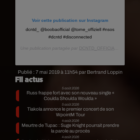
Voir cette publication sur Instagram
dcntd_ @boobaofficial @tome_offiziell #nsos
#dcntd #disconnected
Une publication partagée par
DCNTD_OFFICIAL®
(@dcntdof
Publié : 7 mai 2019 à 11h54 par Bertrand Loppin
Fil actus
5 août 2026
Russ frappe fort avec son nouveau single «
Coulda Shoulda Woulda »
5 août 2026
Tiakola annonce le premier concert de son
WpointM Tour
4 août 2026
Meurtre de Tupac : Suge Knight pourrait prendre
la parole au procès
4 août 2026