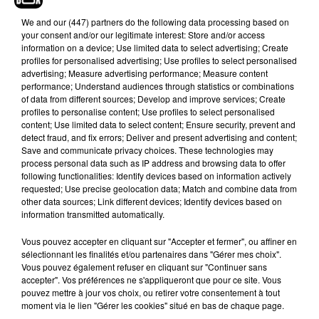
We and
our (447) partners
do the following data processing based on
your consent and/or our legitimate interest: Store and/or access
information on a device; Use limited data to select advertising; Create
Voir cette publication sur Instagram
profiles for personalised advertising; Use profiles to select personalised
advertising; Measure advertising performance; Measure content
La Pumance 20/21 @pumafrance @puma
performance; Understand audiences through statistics or combinations
#ForAllTime �xÈ‍�ܠ️
of data from different sources; Develop and improve services; Create
profiles to personalise content; Use profiles to select personalised
Une publication partagée par
boobaofficial
(@boobaofficial) le
content; Use limited data to select content; Ensure security, prevent and
detect fraud, and fix errors; Deliver and present advertising and content;
Save and communicate privacy choices. These technologies may
Et si aucun communiqué officiel n'a été publié
process personal data such as IP address and browsing data to offer
quant à cette association surprise, la marque a
following functionalities: Identify devices based on information actively
requested; Use precise geolocation data; Match and combine data from
elle-même confirmé le projet en publiant le même
other data sources; Link different devices; Identify devices based on
cliché sur son compte officiel, en écrivant
information transmitted automatically.
notamment que Booba avait rejoint
la Puma
Family
.
En somme, un joli projet pour celui qui a
Vous pouvez accepter en cliquant sur "Accepter et fermer", ou affiner en
sélectionnant les finalités et/ou partenaires dans "Gérer mes choix".
récemment
annoncé
le lancement de
son
Vous pouvez également refuser en cliquant sur "Continuer sans
nouveau label baptisé
Piraterie Music
a
près
92i
accepter". Vos préférences ne s'appliqueront que pour ce site. Vous
Records
centré sur le rap et le
pouvez mettre à jour vos choix, ou retirer votre consentement à tout
moment via le lien "Gérer les cookies" situé en bas de chaque page.
label
7Corp
davantage orienté sur la musique