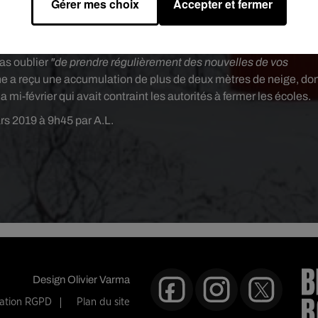
Gérer mes choix
Accepter et fermer
lon des médias locaux, est considéré par ses voisins comme un
rarement, essentiellement la nuit. Les policiers ont assuré lui avo
mpétents de s’assurer de son bien-être à l’avenir. Ils ont aussi
pas oublier
"de prendre régulièrement des nouvelles de vos
nne a reçu une accumulation de plus de deux mètres de neige, do
 mi-février qui avait contraint les autorités à fermer les écoles.
rs 2019 à 9h45 par A.L.
Design
Olivier Varma
mation RGPD
Plan du site