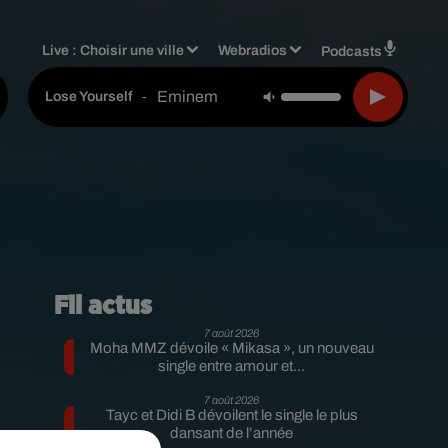
Live :
Choisir une ville
Webradios
Podcasts
Eminem
-
Lose Yourself
Fil actus
7 août 2026
Moha MMZ dévoile « Mikasa », un nouveau
single entre amour et...
7 août 2026
Tayc et Didi B dévoilent le single le plus
a
dansant de l’année