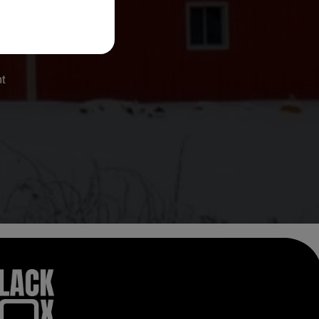
ir
nt