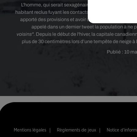
L'homme, qui serait sexagénaire ou septuagénaire se
habitant reclus fuyant les contacts et ne sortant que très 
apporté des provisions et avoir demandé aux services co
appelé dans un dernier tweet la population à ne 
voisins".
Depuis le début de l'hiver, la capitale canadie
plus de 30 centimètres lors d’une tempête de neige à la
Publié : 10 ma
Mentions légales
Règlements de jeux
Notice d'infor