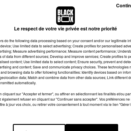
epuis le début de l'hiver.
Contin
 image:
Pixabay
Le respect de votre vie privée est notre priorité
s en Floride, la police de la capitale canadienne Ottawa a secou
ers
do the following data processing based on your consent and/or our legitimate int
lusieurs semaines dans sa maison par la neige accumulée auto
device; Use limited data to select advertising; Create profiles for personalised adver
 qui bloquait son entrée.
vertising; Measure advertising performance; Measure content performance; Unders
ns of data from different sources; Develop and improve services; Create profiles to 
puis firent appel à nos partenaires de la Ville pour aider à retirer d
alised content; Use limited data to select content; Ensure security, prevent and detect
 de l’entrée.
pic.twitter.com/GrIta60gMC
ertising and content; Save and communicate privacy choices. These technologies
and browsing data to offer following functionalities: Identify devices based on infor
(@OttawaPolice)
8 mars 2019
eolocation data; Match and combine data from other data sources; Link different de
nsmitted automatically.
e la maison, les policiers y ont trouvé l’homme
"tout seul et en vie
 neige, il avait passé l’hiver à subsister avec ce qu’il avait dans 
cliquant sur "Accepter et fermer", ou affiner en sélectionnant les finalités et/ou pa
 également refuser en cliquant sur "Continuer sans accepter". Vos préférences ne 
t de conserves. Les agents de police se sont ensuite employés à
tre à jour vos choix, ou retirer votre consentement à tout moment via le lien "Gérer 
elleteuse de la ville est aussi venue en renfort pour dégager le
e qui s’étaient formés.
s, selon ses voisins