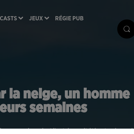
CASTS
JEUX
RÉGIE PUB
ar la neige, un homme
ieurs semaines
ans sa maison dont l'entrée avait été enterrée par l