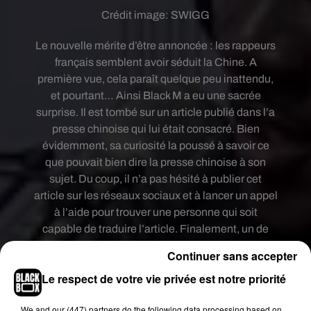
Crédit image:
SWIGG
Le nouvelle mérite d’être annoncée : les rappeurs
français semblent avoir séduit la Chine. A
première vue, cela paraît quelque peu inattendu,
et pourtant… Ainsi Black M a eu une sacrée
surprise. Il est tombé sur un article publié dans l’a
presse chinoise qui lui était consacré. Bien
évidemment, sa curiosité la poussé à savoir ce
que pouvait bien dire la presse chinoise à son
sujet. Du coup, il n’a pas hésité à publier cet
article sur les réseaux sociaux et à lancer un appel
à l’aide pour trouver une personne qui soit
capable de traduire l’article. Finalement, un de
ses followers a répondu à l’appel.
Continuer sans accepter
Coup dur pour les mauvaises langues, cet article
Le respect de votre vie privée est notre priorité
ne contenait pas une seule critique. Il s’agissait en
fait d’une biographie présentant
Black M
: « Black
We and
our (447) partners
do the following data processing based on