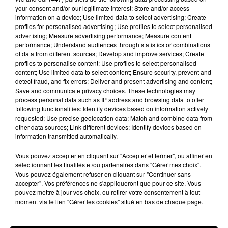
M est un chanteur de rap français né le 27
your consent and/or our legitimate interest: Store and/or access
information on a device; Use limited data to select advertising; Create
décembre 1984 et grandi à Paris. Il a commencé
profiles for personalised advertising; Use profiles to select personalised
sa carrière musicale dans un groupe en 2012, et
advertising; Measure advertising performance; Measure content
en 2014, il a sorti son premier album solo. « Dans
performance; Understand audiences through statistics or combinations
of data from different sources; Develop and improve services; Create
mon délire » est une chanson qu’il a sorti en 2019.
profiles to personalise content; Use profiles to select personalised
Cette chanson a connu un grand succès en
content; Use limited data to select content; Ensure security, prevent and
France ces derniers mois. Chaque jour, les gens
detect fraud, and fix errors; Deliver and present advertising and content;
Save and communicate privacy choices. These technologies may
peuvent entendre et voir cette chanson à la radio
process personal data such as IP address and browsing data to offer
et à la télévision. ». Alors, évidemment, pour le
following functionalities: Identify devices based on information actively
scoop, il faudra repasser… Néanmoins, peu
requested; Use precise geolocation data; Match and combine data from
other data sources; Link different devices; Identify devices based on
d’artistes français peuvent se vanter d’avoir eu un
information transmitted automatically.
papier dans la presse chinoise…
Vous pouvez accepter en cliquant sur "Accepter et fermer", ou affiner en
Quelqu’un peut traduire svp ? �x"�xÇ
sélectionnant les finalités et/ou partenaires dans "Gérer mes choix".
pic.twitter.com/lA3TwvRLac
Vous pouvez également refuser en cliquant sur "Continuer sans
accepter". Vos préférences ne s'appliqueront que pour ce site. Vous
— BLACK.M (@Bmesrimes)
January 20, 2020
pouvez mettre à jour vos choix, ou retirer votre consentement à tout
moment via le lien "Gérer les cookies" situé en bas de chaque page.
Publié : 21 janvier 2020 à 22h21 par Bertrand
Loppin