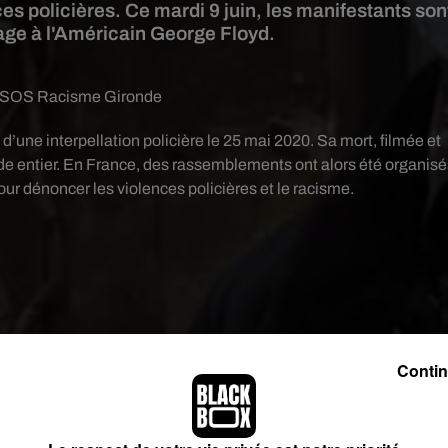
ces policières. Ce mardi 9 juin, les manifestants son
ge à l'Américain George Floyd.
SOS Racisme Gironde
d’une interpellation policière le 25 mai 2020. Sa mort, filmée et
nde entier. En France, des rassemblements ont alors été organisé
ur dénoncer les violences policières et le racisme.
Contin