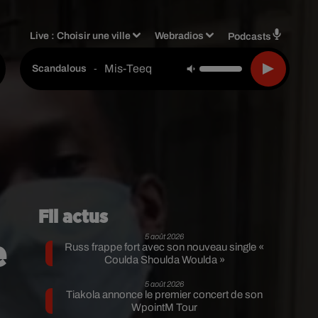
Live :
Choisir une ville
Webradios
Podcasts
Mis-Teeq
-
Scandalous
Fil actus
5 août 2026
e
Russ frappe fort avec son nouveau single «
Coulda Shoulda Woulda »
5 août 2026
Tiakola annonce le premier concert de son
WpointM Tour