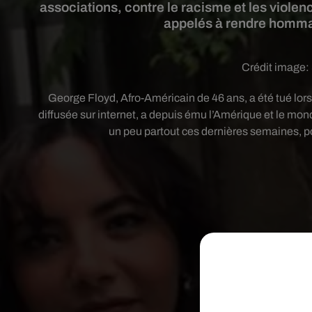
associations, contre le racisme et les violen
appelés à rendre homma
Crédit image:
George Floyd, Afro-Américain de 46 ans, a été tué lors 
diffusée sur internet, a depuis ému l’Amérique et le mo
un peu partout ces dernières semaines, po