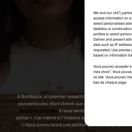
We and
our (447) partn
access information on a 
select personalised ad
statistics or combinatio
profiles to select person
Deliver and present adv
data such as IP address 
requested; Use precise g
based on information tra
Vous pouvez accepter en 
mes choix". Vous pouvez
ce site. Vous pouvez met
bas de chaque page.
À Bordeaux, un premier rassemblement est organisé ce m
jour particulier, étant donné que ce sont les obsèques
Racisme Gironde
.
Il nous semblait nécessaire de lui 
police
». Car même si l’Histoire américaine est différent
«
Nous avons lancé une pétition pendant le confinemen