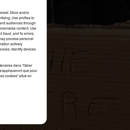
erest: Store and/or
tising; Use profiles to
tand audiences through
personalise content; Use
 fraud, and fix errors;
 may process personal
mation actively
vices; Identify devices
rtenaires dans "Gérer
s'appliqueront que pour
les cookies" situé en
n
S
e.