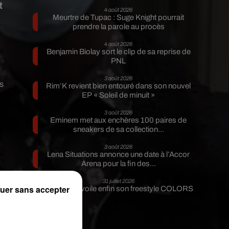
t
4 août 2026
Meurtre de Tupac : Suge Knight pourrait
prendre la parole au procès
4 août 2026
Benjamin Biolay sort le clip de sa reprise de
PNL
3 août 2026
s
Rim’K revient bien entouré dans son nouvel
EP « Soleil de minuit »
3 août 2026
Eminem met aux enchères 100 paires de
sneakers de sa collection...
3 août 2026
Lena Situations annonce une date à l’Accor
Arena pour la fin des...
31 juillet 2026
uer sans accepter
Guizmo dévoile enfin son freestyle COLORS