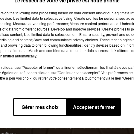
Le respect de votre vie privée est notre priorité
ers
do the following data processing based on your consent and/or our legitimate int
device; Use limited data to select advertising; Create profiles for personalised adver
vertising; Measure advertising performance; Measure content performance; Unders
ns of data from different sources; Develop and improve services; Create profiles to 
alised content; Use limited data to select content; Ensure security, prevent and detect
ertising and content; Save and communicate privacy choices. These technologies
and browsing data to offer following functionalities: Identify devices based on infor
eolocation data; Match and combine data from other data sources; Link different de
nsmitted automatically.
cliquant sur "Accepter et fermer", ou affiner en sélectionnant les finalités et/ou pa
 également refuser en cliquant sur "Continuer sans accepter". Vos préférences ne 
tre à jour vos choix, ou retirer votre consentement à tout moment via le lien "Gérer 
ardi après-midi, à 18h place de la Victoire. «
Aujourd’hui est u
 de Georges Floyd
, nous explique
Rama Diop, présidente de
SO
Gérer mes choix
Accepter et fermer
rendre hommage, à lui et à toutes les victimes de racisme dans la
e de la nôtre, la mort de George Floyd a trouvé un écho en Franc
t pour dénoncer les actes et les paroles racistes au sein de la
police
».