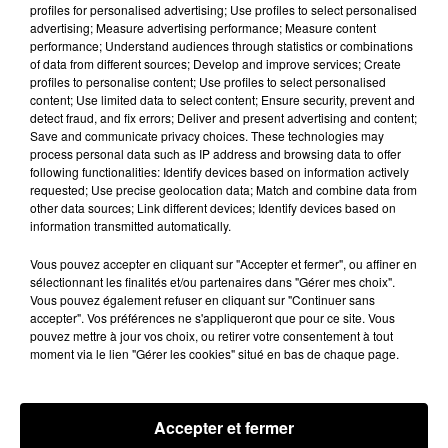
profiles for personalised advertising; Use profiles to select personalised
Date de sortie non
advertising; Measure advertising performance; Measure content
performance; Understand audiences through statistics or combinations
communiquée
of data from different sources; Develop and improve services; Create
profiles to personalise content; Use profiles to select personalised
Pour l'heure,
la fratrie Coen ne s’est pas encore
content; Use limited data to select content; Ensure security, prevent and
exprimée sur cette annonce tonitruante.
detect fraud, and fix errors; Deliver and present advertising and content;
Save and communicate privacy choices. These technologies may
Toutefois, une source proche de la production a
process personal data such as IP address and browsing data to offer
révélé que cela faisait de nombreux mois que
Joel
following functionalities: Identify devices based on information actively
et Ethan Coen
y travaillaient.
Si aucune date de
requested; Use precise geolocation data; Match and combine data from
other data sources; Link different devices; Identify devices based on
sortie n'a pour l'instant été communiquée, le
information transmitted automatically.
casting du film est lui aussi inconnu
. Les
productions sont actuellement totalement
Vous pouvez accepter en cliquant sur "Accepter et fermer", ou affiner en
sélectionnant les finalités et/ou partenaires dans "Gérer mes choix".
stoppées à Hollywood en raison des mesures de
Vous pouvez également refuser en cliquant sur "Continuer sans
confinement contre le Covid-19.
accepter". Vos préférences ne s'appliqueront que pour ce site. Vous
pouvez mettre à jour vos choix, ou retirer votre consentement à tout
Publié : 15 mai 2020 à 15h20 par A.L.
moment via le lien "Gérer les cookies" situé en bas de chaque page.
Fil actus
7 août 2026
Moha MMZ dévoile « Mikasa », un nouveau
Accepter et fermer
single entre amour et...
7 août 2026