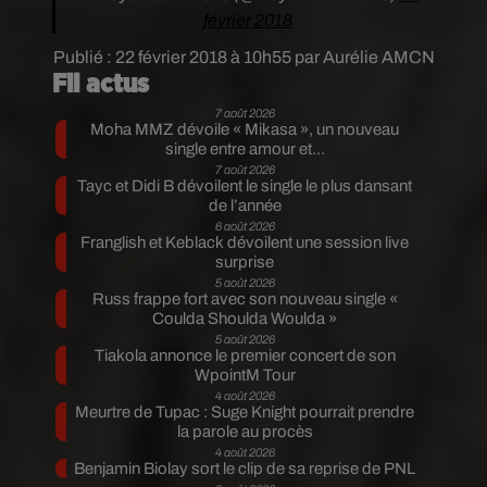
février 2018
Publié : 22 février 2018 à 10h55 par Aurélie AMCN
Fil actus
7 août 2026
Moha MMZ dévoile « Mikasa », un nouveau
single entre amour et...
7 août 2026
Tayc et Didi B dévoilent le single le plus dansant
de l’année
6 août 2026
Franglish et Keblack dévoilent une session live
surprise
5 août 2026
Russ frappe fort avec son nouveau single «
Coulda Shoulda Woulda »
5 août 2026
Tiakola annonce le premier concert de son
WpointM Tour
4 août 2026
Meurtre de Tupac : Suge Knight pourrait prendre
la parole au procès
4 août 2026
Benjamin Biolay sort le clip de sa reprise de PNL