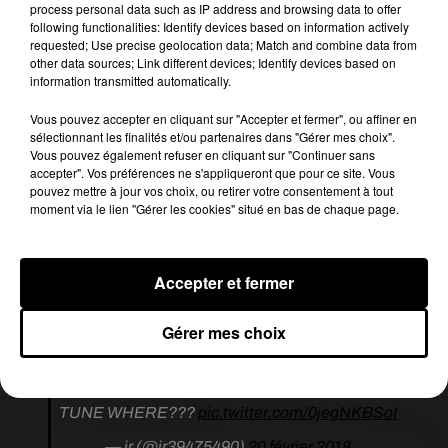
process personal data such as IP address and browsing data to offer
following functionalities: Identify devices based on information actively
requested; Use precise geolocation data; Match and combine data from
other data sources; Link different devices; Identify devices based on
information transmitted automatically.
Vous pouvez accepter en cliquant sur "Accepter et fermer", ou affiner en
sélectionnant les finalités et/ou partenaires dans "Gérer mes choix".
Vous pouvez également refuser en cliquant sur "Continuer sans
accepter". Vos préférences ne s'appliqueront que pour ce site. Vous
pouvez mettre à jour vos choix, ou retirer votre consentement à tout
moment via le lien "Gérer les cookies" situé en bas de chaque page.
Wendy Williams: "Beyoncé needs auto tune to
sing"
Accepter et fermer
Beyoncé:
pic.twitter.com/NBf3DNVUjN
Gérer mes choix
— girl posts (@girlposts)
21 février 2018
WENDY WILLIAMS BEYONCE HAS AUTO
TUNE WHERE???
pic.twitter.com/0jegNKBSot
— jr (@jr39475490)
20 février 2018