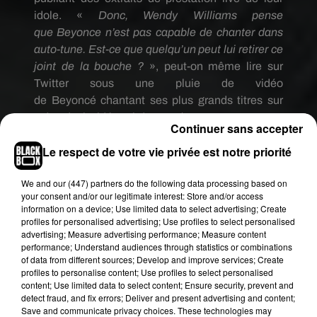
idole.
«
Donc, Wendy Williams pense
que
Beyonce
n’est pas capable de chanter dans
auto-tune.
Est-ce que quelqu’un peut lui retirer ce
joint de la bouche ?
»,
peut-on même lire sur
Twitter sous une pluie de vidéo
de
Beyoncé
chantant ses plus grands titres sur
scène
(voir vidéos ci-dessous)
.
Continuer sans accepter
Le respect de votre vie privée est notre priorité
We and
our (447) partners
do the following data processing based on
your consent and/or our legitimate interest: Store and/or access
information on a device; Use limited data to select advertising; Create
profiles for personalised advertising; Use profiles to select personalised
advertising; Measure advertising performance; Measure content
performance; Understand audiences through statistics or combinations
of data from different sources; Develop and improve services; Create
profiles to personalise content; Use profiles to select personalised
content; Use limited data to select content; Ensure security, prevent and
detect fraud, and fix errors; Deliver and present advertising and content;
Save and communicate privacy choices. These technologies may