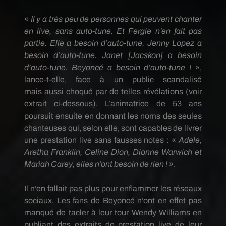
«
Il y a très peu de personnes qui peuvent chanter
en live, sans auto-tune.
Et Fergie n’en fait pas
partie.
Elle a besoin d’auto-tune.
Jenny Lopez a
besoin d’auto-tune.
Janet
[
Jacskon
]
a besoin
d’auto-tune.
Beyoncé
a besoin d’auto-tune !
»,
lance-t-elle, face à
un
public
scandalisé
mais
aussi choqué par de telles révélations
(voir
extrait ci-dessous)
.
L’animatrice de 53 ans
poursuit ensuite en donnant les noms des seules
chanteuses qui, selon elle, sont capables de livrer
une prestation live sans fausses notes :
«
Adele
,
Aretha Franklin,
Celine
Dion,
Dionne
Warwich
et
Mariah Carey, elles n’ont besoin de rien !
».
Il n’en fallait pas plus pour enflammer les réseaux
sociaux.
Les fans de
Beyoncé
n’ont en effet pas
manqué de tacler à leur tour Wendy Williams en
publiant des extraits de prestation live de leur