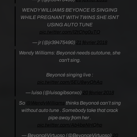
WENDY WILLIAMS BEYONCE IS SINGING
WHILE PREGNANT WITH TWINS SHE ISNT
USING AUTO TUNE
pic.twitter.com/l2tChg0uTQ
— jr (@jr39475490)
21 février 2018
Wendy Williams: Beyoncé needs autotune, she
can't sing.
Beyoncé singing live :
pic.twitter.com/5EU8wyQhAa
— luisa (@luisagibsonxo)
20 février 2018
So
@WendyWilliams
thinks Beyoncé can’t sing
without auto tune . Somebody take that crack
pipe away from her .
pic.twitter.com/Ab4beNHQhp
— BeyoncéVirtuoso (@BeyonceVirtuoso)
20