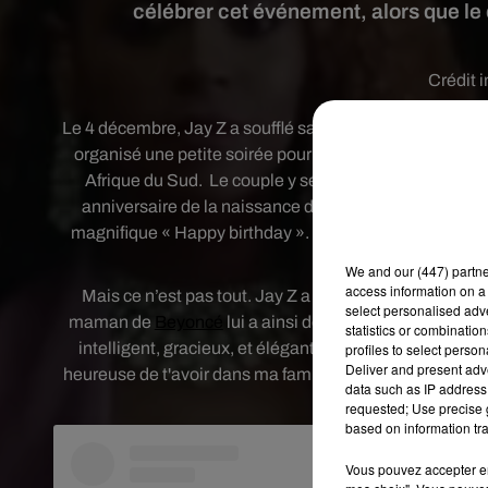
célébrer cet événement, alors que le 
Crédit 
Le 4 décembre, Jay Z a soufflé sa 49eme bougie. A cett
organisé une petite soirée pour célébrer l’événement 
Afrique du Sud.
Le couple y séjourne actuellement 
anniversaire de la naissance de Nelson Mandela. Au co
magnifique « Happy birthday ». Ce moment a été immort
We and
our (447) partn
access information on a 
Mais ce n’est pas tout. Jay Z a également eu droit à
select personalised ad
maman de
Beyoncé
lui a ainsi déclaré sur Instagram :
statistics or combinatio
intelligent, gracieux, et élégant beau-fils. Tu as tant f
profiles to select person
Deliver and present adv
heureuse de t'avoir dans ma famille et d'être dans la tie
data such as IP address 
mari incroyable et le 
requested; Use precise g
based on information tra
Vous pouvez accepter en 