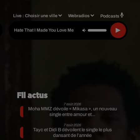
Live :
Choisir une ville
Webradios
Podcasts
Ariana Grande
-
Hate That I Made You Love Me
Fil actus
7 août 2026
Moha MMZ dévoile « Mikasa », un nouveau
single entre amour et...
7 août 2026
Tayc et Didi B dévoilent le single le plus
dansant de l’année