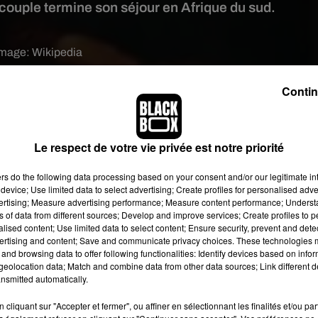
couple termine son séjour en Afrique du sud.
image:
Wikipedia
e occasion, Beyoncé a dignement célébré cet anniversaire. Elle 
Contin
avec quelques invités. La fête s’est déroulée à Johannesburg en
après avoir donné dimanche dernier un concert pour le 100eme
urs de cette soirée, Byoncé a lancé la fête en interprétant un
Le respect de votre vie privée est notre priorité
alisé par une vidéo mise en ligne par l’un des invités DJ Black
Cofee.
ers
do the following data processing based on your consent and/or our legitimate int
device; Use limited data to select advertising; Create profiles for personalised adver
 un message élogieux posté par sa belle mère, Tina Knowles. La
vertising; Measure advertising performance; Measure content performance; Unders
 « Un très joyeux anniversaire à mon incroyable talentueux, super
ns of data from different sources; Develop and improve services; Create profiles to 
ait pour notre culture. Merci pour ça ! Je ne pourrais pas être plus
alised content; Use limited data to select content; Ensure security, prevent and detect
ertising and content; Save and communicate privacy choices. These technologies
nne... Je t'ai vu grandir personnellement, à pas de géant. Tu es u
and browsing data to offer following functionalities: Identify devices based on infor
meilleur des pères. Je t'aime ».
eolocation data; Match and combine data from other data sources; Link different de
nsmitted automatically.
cliquant sur "Accepter et fermer", ou affiner en sélectionnant les finalités et/ou pa