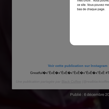
mes choix". Vous pouvez
ce site. Vous pouvez met
bas de chaque page.
Voir cette publication sur Instagram
Greatful�x"ÈxÈ�x"ÈxÈ�x"ÈxÈ�x"ÈxÈ�x"ÈxÈ #T
Une publication partagée par
Black Coffee
(@realblackcoffe
Publié : 6 décembre 2