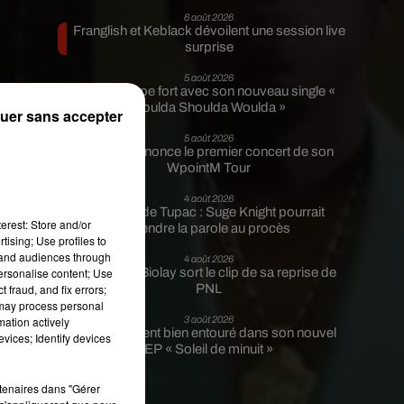
6 août 2026
Franglish et Keblack dévoilent une session live
surprise
5 août 2026
Russ frappe fort avec son nouveau single «
a
Coulda Shoulda Woulda »
uer sans accepter
5 août 2026
Tiakola annonce le premier concert de son
WpointM Tour
4 août 2026
Meurtre de Tupac : Suge Knight pourrait
erest: Store and/or
prendre la parole au procès
tising; Use profiles to
tand audiences through
4 août 2026
personalise content; Use
Benjamin Biolay sort le clip de sa reprise de
 fraud, and fix errors;
PNL
 may process personal
n
mation actively
3 août 2026
Rim’K revient bien entouré dans son nouvel
vices; Identify devices
EP « Soleil de minuit »
rtenaires dans "Gérer