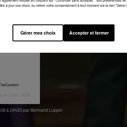
 également refuser en cliquant sur "Continuer sans accepter". Vos préférences ne 
tre à jour vos choix, ou retirer votre consentement à tout moment via le lien "Gérer 
Gérer mes choix
Accepter et fermer
heCarters
e) le
3 Déc. 2018 à 3 :01 PST
018 à 14h20 par Bertrand Loppin