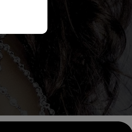
ie
de