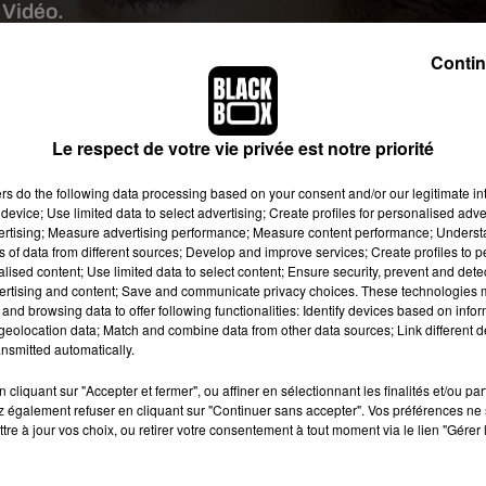
Vidéo.
Contin
uple Carter, et notamment de la chanteuse
Beyoncé
. On imagi
déhancher sur les tubes «
Crazy In Love
», «
Single Ladies
» 
u bureau ovale du temps de son mandat présidentiel. D’ailleur
Le respect de votre vie privée est notre priorité
à Beyoncé d’interpréter l’hymne national américain au Capitol d
loin d’imaginer que l’ancienne première dame des États-Unis 
ers
do the following data processing based on your consent and/or our legitimate int
nsemble
. Un dîner entre amies oui, mais une soirée complèteme
device; Use limited data to select advertising; Create profiles for personalised adver
vertising; Measure advertising performance; Measure content performance; Unders
ns of data from different sources; Develop and improve services; Create profiles to 
alised content; Use limited data to select content; Ensure security, prevent and detect
 son apparition et affole littéralement la toile depuis quelqu
ertising and content; Save and communicate privacy choices. These technologies
olange Knowles toutes deux hilares et arborant de drôles 
and browsing data to offer following functionalities: Identify devices based on infor
nne tout aussi sourire. Les trois amies s’amusent alors à salu
eolocation data; Match and combine data from other data sources; Link different de
nsmitted automatically.
per soirée entre copines. D’après les informations de nombre
 s’agirait d’
une vidéo prise lors d’une fête privée à l’occasion 
cliquant sur "Accepter et fermer", ou affiner en sélectionnant les finalités et/ou pa
embre) lorsque Michelle Obama était encore première dame d
 également refuser en cliquant sur "Continuer sans accepter". Vos préférences ne 
tre à jour vos choix, ou retirer votre consentement à tout moment via le lien "Gérer 
mplacés par Donald Trump et son épouse Melania à la Mais