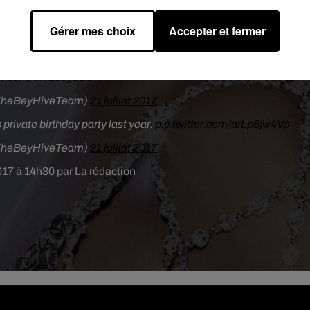
entiel des États-Unis et le couple le plus glamour de l’industr
ue Michelle et Barack Obama ont envoyé un chaleureux message 
Gérer mes choix
Accepter et fermer
rs jumeaux Rumi et Sir Carter le 13 juin dernier.
ncé, Solange & Michelle Obama!
#ByeFelicia
�x€x9
ter.com/VrTz6sgsUc
TheBeyHiveTeam)
21 juillet 2017
rivate birthday party last year.
pic.twitter.com/drLp6fw4Vo
TheBeyHiveTeam)
21 juillet 2017
 2017 à 14h30 par La rédaction