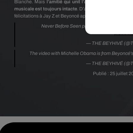
Blanche. Mais
l’amitié qui unit l’ancien couple présid
musicale est toujours intacte
. D’ailleurs, on devine q
félicitations à Jay Z et Beyoncé après la naissance de leu
Never Before Seen private footage of Beyo
pic.twit
— THE BEYHIVÉ (@
The video with Michelle Obama is from Beyoncé's p
— THE BEYHIVÉ (@
Publié : 25 juillet