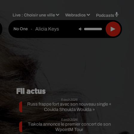
Live :
Choisir une ville
Webradios
Podcasts
Alicia Keys
-
No One
Fil actus
5 août 2026
Russ frappe fort avec son nouveau single «
Coulda Shoulda Woulda »
5 août 2026
Tiakola annonce le premier concert de son
WpointM Tour