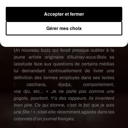
Aya : ferme la porte y'a la pookie dans l'sas
Accepter et fermer
La pookie dans l'sas
:
pic.twitter.com/gCLncJc8WC
Gérer mes choix
— �R�a?�a ?�a??�~? �:?�a??�~?È
(@saf_9280)
17 février 2019
Un
nouveau buzz qui ferait presque oublier à la
jeune artiste originaire d’Aulnay-sous-Bois sa
lassitude face aux questions de certains médias
lui demandant continuellement de livrer une
définition des termes employés dans ses textes
:
catchana
,
djadja
, comportement,
vrai
djo
,
etc…
«
Je ne parle pas comme une
gogole, pourtant.
Y’a
des rappeurs, ils inventent
bien
pire
.
Ce qui étonne, c’est le fait que je sois
une fille !
»,
s’est-elle récemment agacée dans les
colonnes d’un journal français.