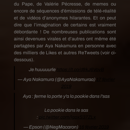
du Pape, de Valérie
Pécresse
, de
memes
ou
encore de séquences d’émissions de télé-réalité
et de vidéos d’anonymes hilarantes.
Et on peut
dire que l’imagination de certains est vraiment
débordante !
De nombreuses publications sont
ainsi
devenues
virales
et d’autres ont même été
partagées par Aya
Nakamura
en personne avec
des milliers de Likes et autres ReTweets
(voir ci-
dessous)
.
Je huuuuurle
https://t.co/dfrkJ6VovB
— Aya Nakamura (@AyaNakamuraa)
17 février
2019
Aya : ferme la porte y'a la pookie dans l'sas
La pookie dans le sas
:
pic.twitter.com/lgpxS37ZLx
— Epson (@NegMacaron)
16 février 2019