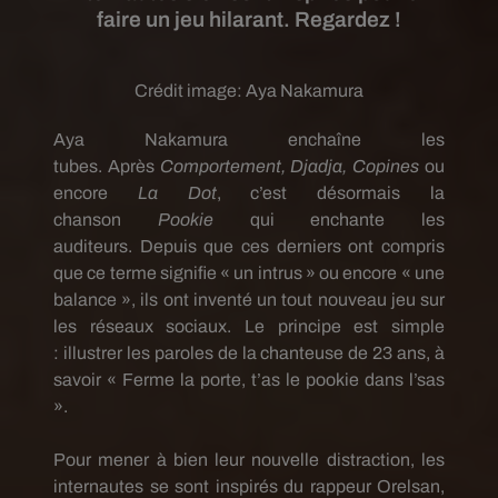
faire un jeu hilarant. Regardez !
Crédit image:
Aya Nakamura
Aya
Nakamura
enchaîne les
tubes.
Après
Comportement,
Djadja
, Copines
ou
encore
La Dot
, c’est désormais la
chanson
Pookie
qui enchante les
auditeurs.
Depuis que ces derniers ont compris
que ce terme signifie « un intrus » ou encore « une
balance », ils ont inventé un tout nouveau jeu sur
les réseaux sociaux.
Le principe est simple
:
illustrer les paroles de la chanteuse de 23 ans, à
savoir « Ferme la porte, t’as le
pookie
dans l’sas
».
Pour mener à bien leur nouvelle distraction, les
internautes se sont inspirés du rappeur
Orelsan
,