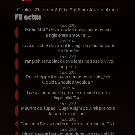
Publié : 21 février 2019 à 9h36 par Aurélie Amcn
Fil actus
7 août 2026
Moha MMZ dévoile « Mikasa », un nouveau
single entre amour et...
7 août 2026
Tayc et Didi B dévoilent le single le plus dansant
de l’année
6 août 2026
Franglish et Keblack dévoilent une session live
surprise
5 août 2026
Russ frappe fort avec son nouveau single «
Coulda Shoulda Woulda »
5 août 2026
Tiakola annonce le premier concert de son
WpointM Tour
4 août 2026
Meurtre de Tupac : Suge Knight pourrait prendre
la parole au procès
4 août 2026
Benjamin Biolay sort le clip de sa reprise de PNL
3 août 2026
Rim’K revient bien entouré dans son nouvel EP