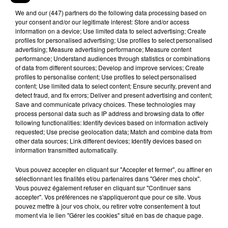
— ‏Ê (@weldhramm)
17 février 2019
We and
our (447) partners
do the following data processing based on
Aya : ferme la porte y'a la pookie dans l'sas
your consent and/or our legitimate interest: Store and/or access
information on a device; Use limited data to select advertising; Create
profiles for personalised advertising; Use profiles to select personalised
La pookie dans l'sas
advertising; Measure advertising performance; Measure content
:
pic.twitter.com/gCLncJc8WC
performance; Understand audiences through statistics or combinations
of data from different sources; Develop and improve services; Create
— �R�a?�a ?�a??�~? �:?�a??�~?È
profiles to personalise content; Use profiles to select personalised
content; Use limited data to select content; Ensure security, prevent and
(@saf_9280)
17 février 2019
detect fraud, and fix errors; Deliver and present advertising and content;
Aya : ferme la porte y'a la pookie dans l'sas
Save and communicate privacy choices. These technologies may
process personal data such as IP address and browsing data to offer
following functionalities: Identify devices based on information actively
La pookie dans l'sas
requested; Use precise geolocation data; Match and combine data from
:
pic.twitter.com/h2mJbvDPBV
other data sources; Link different devices; Identify devices based on
information transmitted automatically.
— B00M $¥H4M (@kharif__)
16 février 2019
Vous pouvez accepter en cliquant sur "Accepter et fermer", ou affiner en
@Tiffany_taya
@Oli_gei
nous quand on veut
sélectionnant les finalités et/ou partenaires dans "Gérer mes choix".
rentrer dans l’sas mais que pookie est déjà
Vous pouvez également refuser en cliquant sur "Continuer sans
accepter". Vos préférences ne s'appliqueront que pour ce site. Vous
dedans
https://t.co/jiDk4UJKoR
pouvez mettre à jour vos choix, ou retirer votre consentement à tout
moment via le lien "Gérer les cookies" situé en bas de chaque page.
— cam (@camillebarbano)
20 février 2019