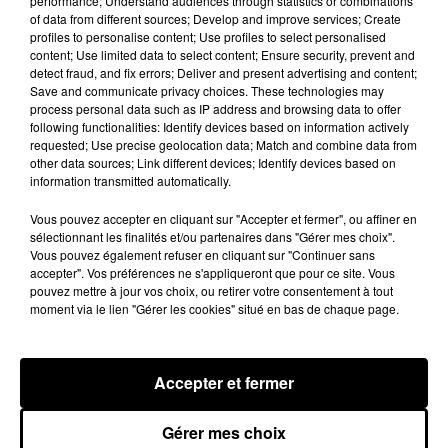
performance; Understand audiences through statistics or combinations
compteurs de vues sur
Youtube
.
of data from different sources; Develop and improve services; Create
profiles to personalise content; Use profiles to select personalised
�xÈx"
pic.twitter.com/3OUXWEYqRw
content; Use limited data to select content; Ensure security, prevent and
detect fraud, and fix errors; Deliver and present advertising and content;
— Aya Nakamura (@AyaNakamuraa)
8 avril
Save and communicate privacy choices. These technologies may
2019
process personal data such as IP address and browsing data to offer
following functionalities: Identify devices based on information actively
Après un concert triomphal à L’Olympia
(Paris)
le
requested; Use precise geolocation data; Match and combine data from
31 mars dernier, Aya
Nakamura
partira
other data sources; Link different devices; Identify devices based on
information transmitted automatically.
prochainement sur les routes de France avec une
grande tournée des Zéniths à partir du 24
Vous pouvez accepter en cliquant sur "Accepter et fermer", ou affiner en
novembre 2019.
Elle sera de passage à Lille,
sélectionnant les finalités et/ou partenaires dans "Gérer mes choix".
Vous pouvez également refuser en cliquant sur "Continuer sans
Bordeaux, Marseille, Lyon ou encore Nantes,
accepter". Vos préférences ne s'appliqueront que pour ce site. Vous
Caen, Amiens et Rennes, et bien sûr, à Paris.
pouvez mettre à jour vos choix, ou retirer votre consentement à tout
moment via le lien "Gérer les cookies" situé en bas de chaque page.
Accepter et fermer
Gérer mes choix