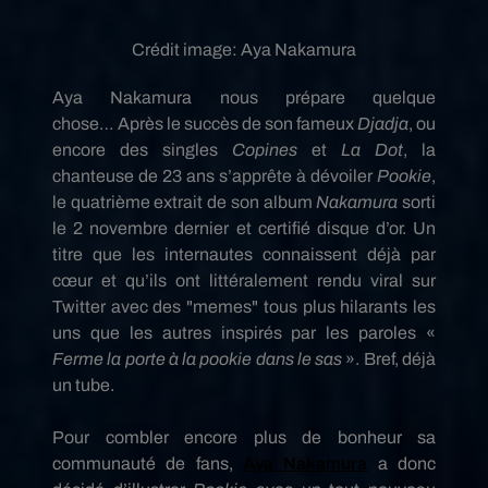
Crédit image:
Aya Nakamura
Aya
Nakamura
nous prépare quelque
chose…
Après le succès de son fameux
Djadja
, ou
encore des singles
Copines
et
La Dot
, la
chanteuse de 23 ans s’apprête à dévoiler
Pookie
,
le quatrième extrait de son album
Nakamura
sorti
le 2 novembre dernier et certifié disque d’or.
Un
titre que les internautes connaissent déjà par
cœur et qu’ils ont littéralement rendu viral sur
Twitter avec des
"
memes"
tous plus hilarants les
uns que les autres inspirés par les paroles «
Ferme la porte à la
pookie
dans le sas
».
Bref, déjà
un tube.
Pour combler encore plus de bonheur sa
communauté de fans,
Aya
Nakamura
a donc