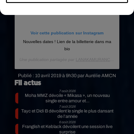
Voir cette publication sur Instagram
Nouvelles dates ! Lien de la billetterie dans ma
bio
Une publication partagée par
LANAKAMURANCE
(@ayanakam
Publié : 10 avril 2019 à 9h30 par Aurélie AMCN
Fil actus
7 août 2026
Moha MMZ dévoile « Mikasa », un nouveau
single entre amour et...
7 août 2026
Tayc et Didi B dévoilent le single le plus dansant
de l’année
6 août 2026
Franglish et Keblack dévoilent une session live
surprise