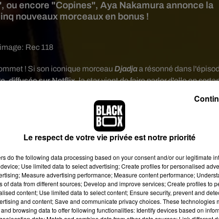
, ou encore "Copines", Aya Nakamura annonce la
 cinq nouveaux morceaux en bonus !
 image:
Rec 118
sommet !
Si son iconique morceau
Djadja
a résonné dans l'épiso
te
, diffusée sur Netflix
, la star vient de faire parler d'elle en sorta
stigieuse marque de cosmétique
M.A.C.
à l'instar de nombreuses
Contin
aga. C'est officiel : la chanteuse est officiellement entrée dans 
 de 24 ans est partout à tel point que ses tubes ne cessent de
kie
. Son deuxième album studio,
Nakamura
vient même d’être
Le respect de votre vie privée est notre priorité
 novembre dernier, l'opus
s’est ainsi écoulé à plus de 300 000
ra de préparer une petite surprise à ses fans...
ers
do the following data processing based on your consent and/or our legitimate int
device; Use limited data to select advertising; Create profiles for personalised adver
de l'album
Nakamura
vertising; Measure advertising performance; Measure content performance; Unders
ns of data from different sources; Develop and improve services; Create profiles to 
ne énorme surprise à sa communauté. En effet, l'interprète de
alised content; Use limited data to select content; Ensure security, prevent and detect
 9 octobre, la réédition de son album
Nakamura
, enrichi de cinq
ertising and content; Save and communicate privacy choices. These technologies
and browsing data to offer following functionalities: Identify devices based on infor
plètement inédits !
eolocation data; Match and combine data from other data sources; Link different de