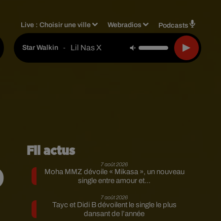
Live :
Choisir une ville
Webradios
Podcasts
Lil Nas X
-
Star Walkin
Fil actus
7 août 2026
)
Moha MMZ dévoile « Mikasa », un nouveau
single entre amour et...
7 août 2026
Tayc et Didi B dévoilent le single le plus
dansant de l’année