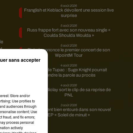
6 août 2026
Franglish et Keblack dévoilent une session live
surprise
5 août 2026
Russ frappe fort avec son nouveau single «
Coulda Shoulda Woulda »
de
5 août 2026
nt
Tiakola annonce le premier concert de son
WpointM Tour
uer sans accepter
la
4 août 2026
Meurtre de Tupac : Suge Knight pourrait
prendre la parole au procès
4 août 2026
Benjamin Biolay sort le clip de sa reprise de
PNL
erest: Store and/or
tising; Use profiles to
3 août 2026
tand audiences through
Rim’K revient bien entouré dans son nouvel
personalise content; Use
EP « Soleil de minuit »
 fraud, and fix errors;
 may process personal
mation actively
vices; Identify devices