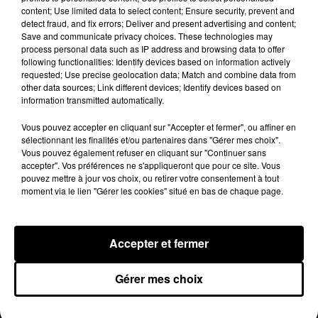
— DGCCRF (@dgccrf)
August 30, 2019
content; Use limited data to select content; Ensure security, prevent and
detect fraud, and fix errors; Deliver and present advertising and content;
Le lot qui serait perforé porte le numéro 17F4282.
Save and communicate privacy choices. These technologies may
Vous êtes priés de ne pas utiliser les préservatifs
process personal data such as IP address and browsing data to offer
following functionalities: Identify devices based on information actively
en question et de les ramener en magasin. Au
requested; Use precise geolocation data; Match and combine data from
risque pour vous de contracter une MST ou pour
other data sources; Link different devices; Identify devices based on
éviter une grossesse non désirée.
information transmitted automatically.
Publié : 2 septembre 2019 à 14h21 par MT
Vous pouvez accepter en cliquant sur "Accepter et fermer", ou affiner en
Fil actus
sélectionnant les finalités et/ou partenaires dans "Gérer mes choix".
Vous pouvez également refuser en cliquant sur "Continuer sans
7 août 2026
accepter". Vos préférences ne s'appliqueront que pour ce site. Vous
Moha MMZ dévoile « Mikasa », un nouveau
pouvez mettre à jour vos choix, ou retirer votre consentement à tout
single entre amour et...
moment via le lien "Gérer les cookies" situé en bas de chaque page.
7 août 2026
Tayc et Didi B dévoilent le single le plus dansant
de l’année
6 août 2026
Accepter et fermer
Franglish et Keblack dévoilent une session live
surprise
5 août 2026
Gérer mes choix
Russ frappe fort avec son nouveau single «
Coulda Shoulda Woulda »
5 août 2026
Tiakola annonce le premier concert de son