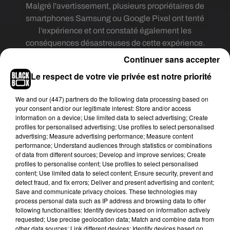
Malgré l'avertissement, plusieurs
propriétaires de
smartphones Samsung ou Google Pixel ont tenté
l’expérience et ont constaté également les
conséquences désastreuses de cette expérience.
Sur une vidéo publiée sur la toile, on voit ainsi le
Continuer sans accepter
téléphone s’éteindre et redémarrer sans cesse ou
Le respect de votre vie privée est notre priorité
bien afficher un écran noir et devenir littéralement
inutilisable.
We and
our (447) partners
do the following data processing based on
your consent and/or our legitimate interest: Store and/or access
WARNING！！！
information on a device; Use limited data to select advertising; Create
Never set this picture as wallpaper, especially for
profiles for personalised advertising; Use profiles to select personalised
Samsung mobile phone users!
advertising; Measure advertising performance; Measure content
performance; Understand audiences through statistics or combinations
It will cause your phone to crash!
of data from different sources; Develop and improve services; Create
Don't try it!
profiles to personalise content; Use profiles to select personalised
If someone sends you this picture, please ignore
content; Use limited data to select content; Ensure security, prevent and
detect fraud, and fix errors; Deliver and present advertising and content;
it.
pic.twitter.com/rVbozJdhkL
Save and communicate privacy choices. These technologies may
process personal data such as IP address and browsing data to offer
— Ice universe (@UniverseIce)
May 31, 2020
following functionalities: Identify devices based on information actively
WARNING！！！
requested; Use precise geolocation data; Match and combine data from
other data sources; Link different devices; Identify devices based on