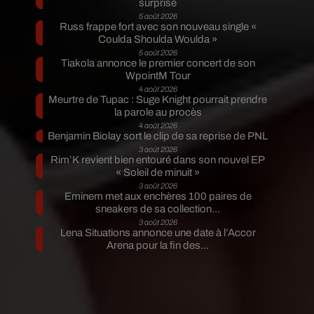
surprise
5 août 2026
Russ frappe fort avec son nouveau single «
Coulda Shoulda Woulda »
5 août 2026
Tiakola annonce le premier concert de son
WpointM Tour
4 août 2026
Meurtre de Tupac : Suge Knight pourrait prendre
la parole au procès
4 août 2026
Benjamin Biolay sort le clip de sa reprise de PNL
3 août 2026
Rim’K revient bien entouré dans son nouvel EP
« Soleil de minuit »
3 août 2026
Eminem met aux enchères 100 paires de
sneakers de sa collection...
3 août 2026
Lena Situations annonce une date à l’Accor
Arena pour la fin des...