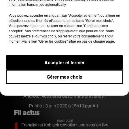
Never set this picture as wallpaper, especially for
information transmitted automatically.
Samsung mobile phone users!
It will cause your phone to crash!
Vous pouvez accepter en cliquant sur "Accepter et fermer", ou affiner en
sélectionnant les finalités et/ou partenaires dans "Gérer mes choix".
Don't try it!
Vous pouvez également refuser en cliquant sur "Continuer sans
If someone sends you this picture, please ignore
accepter". Vos préférences ne s'appliqueront que pour ce site. Vous
it.
pic.twitter.com/rVbozJdhkL
pouvez mettre à jour vos choix, ou retirer votre consentement à tout
moment via le lien "Gérer les cookies" situé en bas de chaque page.
— Ice universe (@UniverseIce)
May 31, 2020
Ce dysfonctionnement pourrait être lié à la
Accepter et fermer
gestion des profils couleurs par le téléphone
,
précise le média belge. En effet, il s'agirait d'
une
succession de nuances de couleurs trop
Gérer mes choix
importante et trop complexe à gérer, en haute
définition du moins, par le système d’exploitation
Android. Vous êtes désormais prévenus !
Publié : 3 juin 2020 à 15h10 par A.L.
Fil actus
6 août 2026
Franglish et Keblack dévoilent une session live