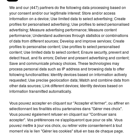
We and
our (447) partners
do the following data processing based on
your consent and/or our legitimate interest: Store and/or access
information on a device; Use limited data to select advertising; Create
profiles for personalised advertising; Use profiles to select personalised
advertising; Measure advertising performance; Measure content
performance; Understand audiences through statistics or combinations
of data from different sources; Develop and improve services; Create
profiles to personalise content; Use profiles to select personalised
content; Use limited data to select content; Ensure security, prevent and
detect fraud, and fix errors; Deliver and present advertising and content;
Save and communicate privacy choices. These technologies may
process personal data such as IP address and browsing data to offer
following functionalities: Identify devices based on information actively
requested; Use precise geolocation data; Match and combine data from
other data sources; Link different devices; Identify devices based on
information transmitted automatically.
Vous pouvez accepter en cliquant sur "Accepter et fermer", ou affiner en
sélectionnant les finalités et/ou partenaires dans "Gérer mes choix".
I got it from my mama�x�‍'�️ Introducing
Vous pouvez également refuser en cliquant sur "Continuer sans
accepter". Vos préférences ne s'appliqueront que pour ce site. Vous
@themamagraham in Morocco for my new
pouvez mettre à jour vos choix, ou retirer votre consentement à tout
@swimsuitsforall campaign! Link in bio to shop my
moment via le lien "Gérer les cookies" situé en bas de chaque page.
new collection.