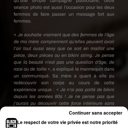
qu’une simple campagne publicitaire, cette
séance photo est aussi l’occasion pour les deux
femmes de faire passer un message fort aux
femmes.
«
Je souhaite vraiment que des femmes de l’âge
de ma mère comprennent qu’elles peuvent avoir
l’air tout aussi sexy que ce soit en maillot une
pièce, deux pièces ou en bikini string.
Je pense
que la beauté n’est pas une question d’âge, de
race ou de taille
», a expliqué le mannequin dans
un communiqué.
Sa mère a quant à elle pu
redécouvrir son corps au cours de cette
expérience unique :
«
Je n’ai pas porté de bikini
depuis les années 80s !
Je ne pense pas que
j’aurais pu découvrir cette force intérieure sans
Ashley !
».
Continuer sans accepter
Le respect de votre vie privée est notre priorité