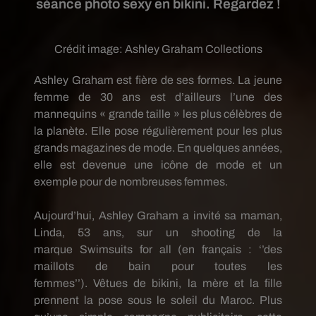
séance photo sexy en bikini. Regardez !
Crédit image:
Ashley Graham Collections
Ashley Graham est fière de ses formes.
La jeune
femme
de
30
ans
est d’ailleurs l’une des
mannequins «
grande
taille » les plus célèbres de
la planète.
Elle pose régulièrement pour les plus
grands magazines de mode.
En quelques années,
elle est devenue une icône de mode et un
exemple pour de nombreuses femmes.
Aujourd’hui, Ashley Graham a invité sa maman,
Linda, 53 ans, sur un
shooting
de la
marque
Swimsuits
for
all
(
en
français :
‘’des
maillots de bain pour toutes les
femmes’’)
.
Vêtues
de bikini, la mère et la fille
prennent la pose sous le soleil du Maroc.
Plus