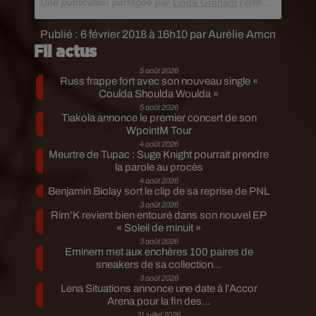
Une publication partagée par
Linda Graham
(@themamagraham) le
Publié : 6 février 2018 à 16h10 par Aurélie Amcn
Fil actus
5 août 2026
Russ frappe fort avec son nouveau single «
Coulda Shoulda Woulda »
5 août 2026
Tiakola annonce le premier concert de son
WpointM Tour
4 août 2026
Meurtre de Tupac : Suge Knight pourrait prendre
la parole au procès
4 août 2026
Benjamin Biolay sort le clip de sa reprise de PNL
3 août 2026
Rim’K revient bien entouré dans son nouvel EP
« Soleil de minuit »
3 août 2026
Eminem met aux enchères 100 paires de
sneakers de sa collection...
3 août 2026
Lena Situations annonce une date à l’Accor
Arena pour la fin des...
31 juillet 2026