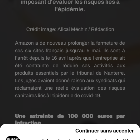
imposant d'évaluer les risques liés à
l'épidémie.
Crédit image:
Alicai Méchin / Rédaction
Amazon a de nouveau prolonger la fermeture de
ses six sites français jusqu’au 5 mai. Ils sont à
l’arrêt depuis le 16 avril après que l’entreprise ait
été contrainte de réduire ses activités aux
produits essentiels par le tribunal de Nanterre.
Les juges avaient donné raison aux syndicats qui
réclamaient une réelle évaluation des risques
sanitaires liés à l’épidémie de covid-19.
Une astreinte de 100 000 euros par
infraction
Continuer sans accepter
Vendredi dernier, la décision a été confirmée par la