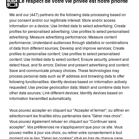
Le respect de votre vie privée est notre priorité
cour d’appel de Versailles. Le tribunal a précisé et
élargi la liste des produits que la firme peut
We and
our (447) partners
do the following data processing based on
continuer à livrer dans l’attente de cette
your consent and/or our legitimate interest: Store and/or access
évaluation et a fixé une astreinte de 100 000 euros
information on a device; Use limited data to select advertising; Create
profiles for personalised advertising; Use profiles to select personalised
par infraction constatée. Dans un communiqué,
advertising; Measure advertising performance; Measure content
Amazon estime que
«
l’astreinte pourrait
performance; Understand audiences through statistics or combinations
impliquer que même un taux infime de traitement
of data from different sources; Develop and improve services; Create
profiles to personalise content; Use profiles to select personalised
accidentel de produits non-autorisés, de l’ordre de
content; Use limited data to select content; Ensure security, prevent and
0,1%, pourrait entraîner une pénalité de plus d'un
detect fraud, and fix errors; Deliver and present advertising and content;
milliard d'euros par semaine ».
Save and communicate privacy choices. These technologies may
process personal data such as IP address and browsing data to offer
En conséquence, le géant de la distribution, qui
following functionalities: Identify devices based on information actively
requested; Use precise geolocation data; Match and combine data from
dénonce des manœuvres syndicales, a décidé de
other data sources; Link different devices; Identify devices based on
suspendre son activité jusqu’au 5 mai. Des
information transmitted automatically.
salariés ont lancé une
pétition
en ligne pour
Vous pouvez accepter en cliquant sur "Accepter et fermer", ou affiner en
réclamer la réouverture des centres de
sélectionnant les finalités et/ou partenaires dans "Gérer mes choix".
distributions. Ce mardi, 16530 personnes
Vous pouvez également refuser en cliquant sur "Continuer sans
l’avaient signée.
accepter". Vos préférences ne s'appliqueront que pour ce site. Vous
pouvez mettre à jour vos choix, ou retirer votre consentement à tout
moment via le lien "Gérer les cookies" situé en bas de chaque page.