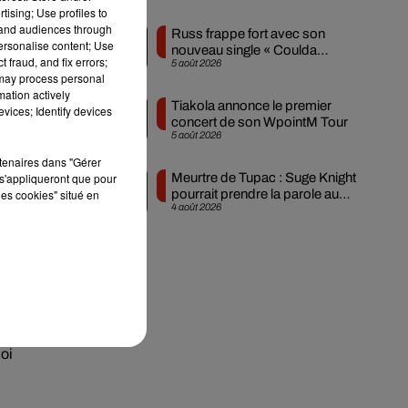
tising; Use profiles to
tand audiences through
Russ frappe fort avec son
personalise content; Use
nouveau single « Coulda
 fraud, and fix errors;
5 août 2026
Shoulda Woulda »
 may process personal
mation actively
Tiakola annonce le premier
vices; Identify devices
concert de son WpointM Tour
5 août 2026
rtenaires dans "Gérer
s'appliqueront que pour
Meurtre de Tupac : Suge Knight
les cookies" situé en
pourrait prendre la parole au
4 août 2026
procès
oi