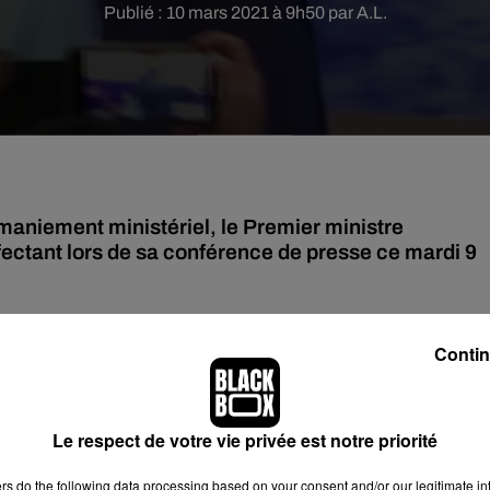
Publié : 10 mars 2021 à 9h50 par A.L.
maniement ministériel, le Premier ministre
nfectant lors de sa conférence de presse ce mardi 9
ors d'une conférence de presse,
le Premier ministre thaïlandais
Contin
tion sur un éventuel remaniement. Le chef du gouvernement a en
 affaires et a quitté les lieux en
les aspergeant avec son spray
Le respect de votre vie privée est notre priorité
st devenue virale sur la toile.
ers
do the following data processing based on your consent and/or our legitimate int