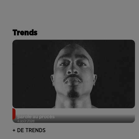
Trends
Meurtre de Tupac : Suge Knight pourrait prendre la
parole au procès
4 août 2026
+ DE TRENDS