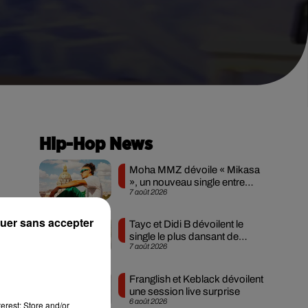
Hip-Hop News
Moha MMZ dévoile « Mikasa
», un nouveau single entre
7 août 2026
amour et...
uer sans accepter
Tayc et Didi B dévoilent le
single le plus dansant de
7 août 2026
l’année
Franglish et Keblack dévoilent
une session live surprise
6 août 2026
erest: Store and/or