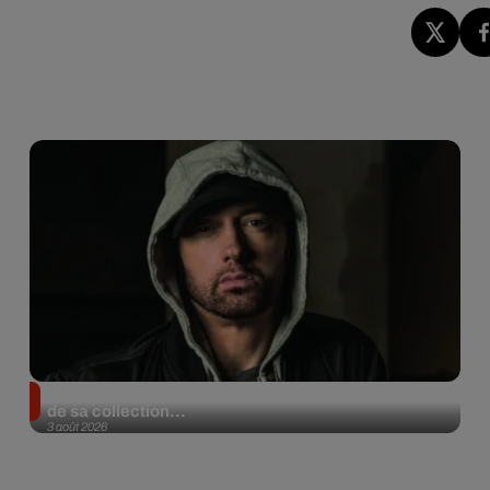
Eminem met aux enchères 100 paires de sneakers
de sa collection...
3 août 2026