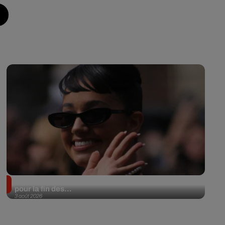
Lena Situations annonce une date à l’Accor Arena
pour la fin des...
3 août 2026