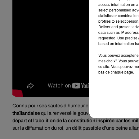
access information on a 
select personalised ad
statistics or combinatio
profiles to select person
Deliver and present adv
data such as IP address 
requested; Use precise g
based on information tra
Vous pouvez accepter en 
mes choix". Vous pouvez
ce site. Vous pouvez met
bas de chaque page.
Connu pour ses sautes d’humeur envers la presse,
Prayut
thaïlandaise
qui a renversé le gouvernement élu lors d’un
départ et l’abolition de la constitution inspirée par les mil
sur la diffamation du roi, un délit passible d’une peine all