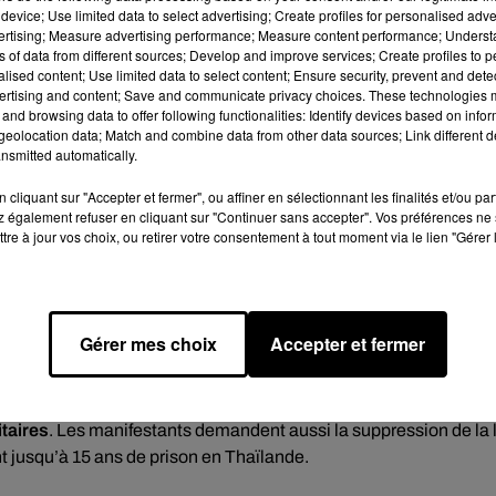
device; Use limited data to select advertising; Create profiles for personalised adver
vertising; Measure advertising performance; Measure content performance; Unders
ns of data from different sources; Develop and improve services; Create profiles to 
alised content; Use limited data to select content; Ensure security, prevent and detect
ertising and content; Save and communicate privacy choices. These technologies
and browsing data to offer following functionalities: Identify devices based on infor
eolocation data; Match and combine data from other data sources; Link different de
nsmitted automatically.
cliquant sur "Accepter et fermer", ou affiner en sélectionnant les finalités et/ou pa
 également refuser en cliquant sur "Continuer sans accepter". Vos préférences ne 
tre à jour vos choix, ou retirer votre consentement à tout moment via le lien "Gérer 
Gérer mes choix
Accepter et fermer
h Chan-o-cha est un ancien commandant de l’armée
 coup d’État en 2014. Depuis juillet, un mouvement réclame
son
itaires
. Les manifestants demandent aussi la suppression de la l
ant jusqu’à 15 ans de prison en Thaïlande.