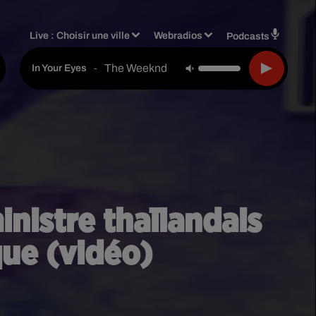
Live :
Choisir une ville
Webradios
Podcasts
The Weeknd
-
In Your Eyes
inistre thaïlandais
que (vidéo)