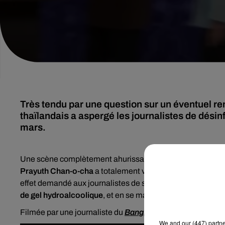
Très tendu par une question sur un éventuel re
thaïlandais a aspergé les journalistes de dési
mars.
Une scène complètement ahurissante ! Ce mardi 9 mars, l
Prayuth Chan-o-cha
a totalement vrillé suite à une ques
effet demandé aux journalistes de se mêler de leurs propres
de gel hydroalcoolique
, et en se masquant le visage.
Filmée par une journaliste du
Bangkok Post
,
la séquence e
We and
our (447) partn