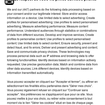
des dégâts après avoir entendu des bruits émis
depuis l'appartement. En effet, la jeune femme
We and
our (447) partners
do the following data processing based on
your consent and/or our legitimate interest: Store and/or access
leur avait donné un double des clés pour qu'ils
information on a device; Use limited data to select advertising; Create
puissent y rentrer en cas d'urgence ou bruit
profiles for personalised advertising; Use profiles to select personalised
suspect.
"Mon grille-pain, mes vêtements d'été,
advertising; Measure advertising performance; Measure content
performance; Understand audiences through statistics or combinations
mes baskets, mon grille-pain... tout est fichu !"
, a
of data from different sources; Develop and improve services; Create
témoigné la jeune femme qui avait
profiles to personalise content; Use profiles to select personalised
malheureusement oublié de fermer une fenêtre.
content; Use limited data to select content; Ensure security, prevent and
detect fraud, and fix errors; Deliver and present advertising and content;
Fotos feitas pelos funcionários da universidade
Save and communicate privacy choices. These technologies may
process personal data such as IP address and browsing data to offer
mostram o apartamento do estudante
following functionalities: Identify devices based on information actively
Oluwageorge Johnson, em Nottingham,
requested; Use precise geolocation data; Match and combine data from
destruído após ter sido invadido por
other data sources; Link different devices; Identify devices based on
information transmitted automatically.
pombos.
https://t.co/zKeWJFtG0e
— Biroliro (@marcionobrega)
September 3,
Vous pouvez accepter en cliquant sur "Accepter et fermer", ou affiner en
sélectionnant les finalités et/ou partenaires dans "Gérer mes choix".
2020
Vous pouvez également refuser en cliquant sur "Continuer sans
accepter". Vos préférences ne s'appliqueront que pour ce site. Vous
La jeune femme a même découvert un nid dans
pouvez mettre à jour vos choix, ou retirer votre consentement à tout
l'évier où un poussin a été retrouvé. Quoiqu'il en
moment via le lien "Gérer les cookies" situé en bas de chaque page.