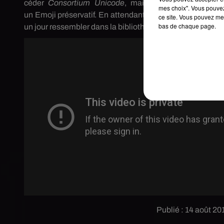
céder
Consortium
Unicode
,
mais c'est une première
mes choix". Vous pouvez
un
Emoji
préservatif. En attendant de voir le souhait de
ce site. Vous pouvez met
bas de chaque page.
un jour ressembler dans la bibliothèque d'
émoticônes
de 
Publié : 14 août 2