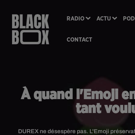
RADIO
ACTU
POD
CONTACT
À quand l'Emoji en
tant voul
DUREX ne désespère pas. L'Emoji préservatif