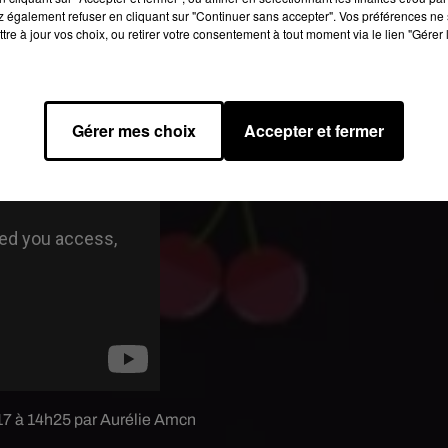
 victoire pour
DUREX
qui ne désespère pas de voir un jo
 également refuser en cliquant sur "Continuer sans accepter". Vos préférences ne 
DUREX
exaucé, voici (ci-dessous) ce à quoi le préservatif pourra
tre à jour vos choix, ou retirer votre consentement à tout moment via le lien "Gérer 
notre smartphone :
Gérer mes choix
Accepter et fermer
017 à 14h25 par Aurélie Amcn