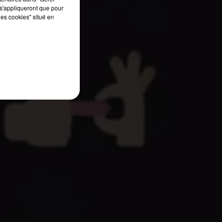
ur
s'appliqueront que pour
it
les cookies" situé en