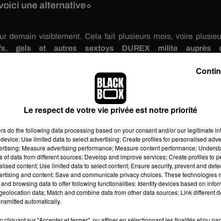
voici une alternative⬦
r demain visiblement. Cela fait plusieurs mois, voire plusieu
ifs, gels et autres
sextoys
DUREX
milite auprès 
 forme de préservatif dans la bibliothèque d'
émoticônes
de n
Contin
ameux
hashtag
#
CondomEmoji
sur les réseaux sociaux. Ma
oji
a toujours refusé de céder à la requête du leader mondial 
ontinue son combat pour toujours plus de prévention auprès d
Le respect de votre vie privée est notre priorité
 (ci-dessous) pour inciter les jeunes à se protéger lors de leu
ers
do the following data processing based on your consent and/or our legitimate int
n
Emoji
en forme de préservatif,
le géant
DUREX
a utilisé 
device; Use limited data to select advertising; Create profiles for personalised adver
de gouttes d'eau
vertising; Measure advertising performance; Measure content performance; Unders
. Et visiblement, ça fonctionne ! Et pour caus
ns of data from different sources; Develop and improve services; Create profiles to 
nes entre 16 ans et 35 ans affirment utiliser régulièreme
alised content; Use limited data to select content; Ensure security, prevent and detect
ertising and content; Save and communicate privacy choices. These technologies
and browsing data to offer following functionalities: Identify devices based on infor
ace à la persévérance de la marque de préservatifs,
la définition 
eolocation data; Match and combine data from other data sources; Link different de
jipedia
(le
Wikipedia
des
émoticônes)
: en plus d'un signe 
nsmitted automatically.
xe protégé
»
. Le chemin reste toutefois encore long avant de fai
cliquant sur "Accepter et fermer", ou affiner en sélectionnant les finalités et/ou pa