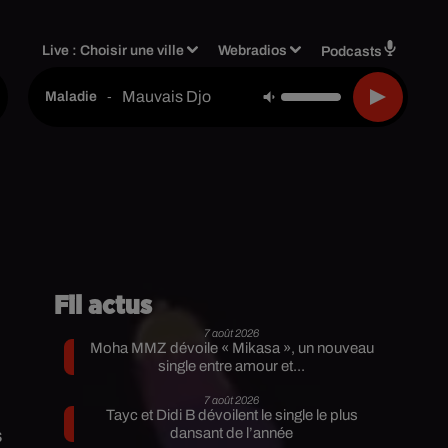
Live :
Choisir une ville
Webradios
Podcasts
Mauvais Djo
-
Maladie
Fil actus
7 août 2026
Moha MMZ dévoile « Mikasa », un nouveau
single entre amour et...
7 août 2026
Tayc et Didi B dévoilent le single le plus
s
dansant de l’année