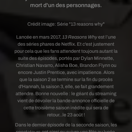
mort d'un des personnages.
Crédit image:
Série "13 reasons why"
Lancée en mars 2017,
13
Reasons
Why
est l’une
des séries phares de
Netflix. Et c'est justement
pour cela que les fans attendent toujours autant la
suite des épisodes,
portés par Dylan Minnette,
Christian Navarro, Alisha Boe, Brandon Flynn ou
encore Justin Prentice,
avec impatience.
Alors
que la saison 2 se termine
sur la fin du procès
d'
Hannah
, la saison 3, elle, se fait grandement
attendre
. Bonne nouvelle : le géant du streaming
vient de dévoiler la bande-annonce officielle de
cette troisième saison inédite qui sera de
retour...le 23 août !
Dans le dernier épisode de la seconde saison, les
spectateurs ont ainsi pu suivre une fête au lycée,