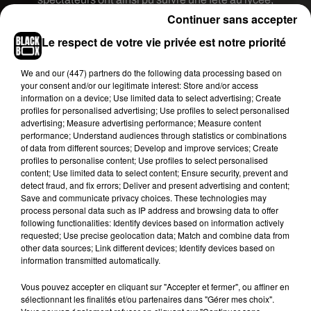
au cours de laquelle Tyler Down débarquait avec
Continuer sans accepter
des armes, dans le but de soulager sa propre
Le respect de votre vie privée est notre priorité
souffrance en faisant un carnage. Mais Clay
réussissait à la dernière minute à éviter le pire
We and
our (447) partners
do the following data processing based on
permettant ensuite à Tyler de s’enfuir avant de se
your consent and/or our legitimate interest: Store and/or access
information on a device; Use limited data to select advertising; Create
retrouver seul devant le lycée, arme à la main.
profiles for personalised advertising; Use profiles to select personalised
Quoiqu'il en soit, le trailer de la saison 3 annonce
advertising; Measure advertising performance; Measure content
la couleur ! En effet, comme on peut le voir dans la
performance; Understand audiences through statistics or combinations
of data from different sources; Develop and improve services; Create
vidéo ci-dessous,
Netflix
dévoile la mort d'un des
profiles to personalise content; Use profiles to select personalised
personnages...
content; Use limited data to select content; Ensure security, prevent and
detect fraud, and fix errors; Deliver and present advertising and content;
N’importe qui peut avoir fait ça.
Save and communicate privacy choices. These technologies may
process personal data such as IP address and browsing data to offer
following functionalities: Identify devices based on information actively
13 Reasons Why saison 3, le 23 août.
requested; Use precise geolocation data; Match and combine data from
pic.twitter.com/kJDwWRtuDW
other data sources; Link different devices; Identify devices based on
information transmitted automatically.
— Netflix France (@NetflixFR)
August 1, 2019
Vous pouvez accepter en cliquant sur "Accepter et fermer", ou affiner en
Outre le fait de dire au revoir à
Bryce Walker qui
sélectionnant les finalités et/ou partenaires dans "Gérer mes choix".
semble donc être mort au début de cette saison 3,