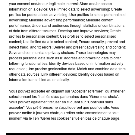
2021
your consent and/or our legitimate interest: Store and/or access
information on a device; Use limited data to select advertising; Create
profiles for personalised advertising; Use profiles to select personalised
advertising; Measure advertising performance; Measure content
performance; Understand audiences through statistics or combinations
of data from different sources; Develop and improve services; Create
Hip-Hop News
profiles to personalise content; Use profiles to select personalised
content; Use limited data to select content; Ensure security, prevent and
detect fraud, and fix errors; Deliver and present advertising and content;
Save and communicate privacy choices. These technologies may
Russ frappe fort avec son nouveau
process personal data such as IP address and browsing data to offer
single « Coulda Shoulda Woulda »
following functionalities: Identify devices based on information actively
5 août 2026
requested; Use precise geolocation data; Match and combine data from
other data sources; Link different devices; Identify devices based on
information transmitted automatically.
Vous pouvez accepter en cliquant sur "Accepter et fermer", ou affiner en
Tiakola annonce le premier concert de
sélectionnant les finalités et/ou partenaires dans "Gérer mes choix".
son WpointM Tour
Vous pouvez également refuser en cliquant sur "Continuer sans
5 août 2026
accepter". Vos préférences ne s'appliqueront que pour ce site. Vous
pouvez mettre à jour vos choix, ou retirer votre consentement à tout
moment via le lien "Gérer les cookies" situé en bas de chaque page.
Benjamin Biolay sort le clip de sa reprise