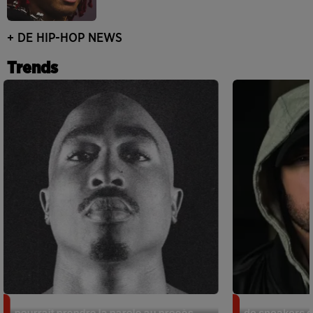
+ DE HIP-HOP NEWS
Trends
Meurtre de Tupac : Suge Knight
Eminem met a
pourrait prendre la parole au procès
de sneakers de