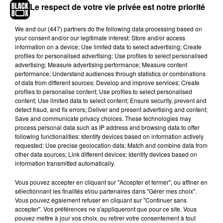
Le respect de votre vie privée est notre priorité
Et pour les jeunes ados enfin, petite séance de rattrapage
avec le film d’animation
La Vie en gros
, adapté du roman du
We and
our (447) partners
do the following data processing based on
your consent and/or our legitimate interest: Store and/or access
même nom qui suit les efforts de Ben pour réussir à grandir
information on a device; Use limited data to select advertising; Create
avec son corps face au regard des autres… Joli et positif.
profiles for personalised advertising; Use profiles to select personalised
advertising; Measure advertising performance; Measure content
performance; Understand audiences through statistics or combinations
of data from different sources; Develop and improve services; Create
Cet élément est masqué compte-tenu du refus du
profiles to personalise content; Use profiles to select personalised
content; Use limited data to select content; Ensure security, prevent and
dépôt de cookies que vous avez exprimé. Si vous
detect fraud, and fix errors; Deliver and present advertising and content;
souhaitez l'afficher, merci de nous donner votre accord
Save and communicate privacy choices. These technologies may
en cliquant sur le bouton ci-dessous.
process personal data such as IP address and browsing data to offer
following functionalities: Identify devices based on information actively
requested; Use precise geolocation data; Match and combine data from
Afficher l'élément
other data sources; Link different devices; Identify devices based on
information transmitted automatically.
Mercato
•
De Olivier Demangel, Thomas Finkielkraut • Avec
Vous pouvez accepter en cliquant sur "Accepter et fermer", ou affiner en
sélectionnant les finalités et/ou partenaires dans "Gérer mes choix".
Jamel Debbouze, Monia Chokri, Hakim Jemili… • Sortie le
Vous pouvez également refuser en cliquant sur "Continuer sans
19 février 2025
accepter". Vos préférences ne s'appliqueront que pour ce site. Vous
pouvez mettre à jour vos choix, ou retirer votre consentement à tout
Dis-moi juste que tu m’aimes
•
De Anne Le Ny • Avec Omar