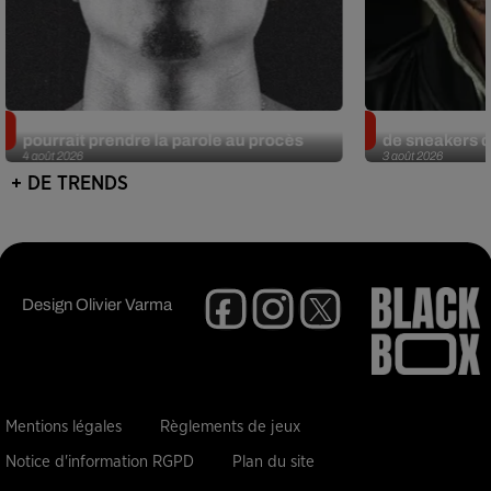
Meurtre de Tupac : Suge Knight
Eminem met a
pourrait prendre la parole au procès
de sneakers de
4 août 2026
3 août 2026
+ DE TRENDS
Design
Olivier Varma
Mentions légales
Règlements de jeux
Notice d'information RGPD
Plan du site