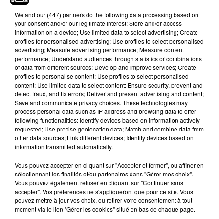
continuer à proposer à nos clients des prix attractifs et
We and
our (447) partners
do the following data processing based on
accessibles malgré ce contexte exceptionnel"
. Selon
The
your consent and/or our legitimate interest: Store and/or access
Economist
,
c'est en Suisse que le Big Mac coûte le plus
information on a device; Use limited data to select advertising; Create
cher au niveau mondial
.
profiles for personalised advertising; Use profiles to select personalised
advertising; Measure advertising performance; Measure content
performance; Understand audiences through statistics or combinations
of data from different sources; Develop and improve services; Create
profiles to personalise content; Use profiles to select personalised
content; Use limited data to select content; Ensure security, prevent and
Hip-Hop News
detect fraud, and fix errors; Deliver and present advertising and content;
Save and communicate privacy choices. These technologies may
process personal data such as IP address and browsing data to offer
following functionalities: Identify devices based on information actively
Franglish et Keblack dévoilent une
requested; Use precise geolocation data; Match and combine data from
session live surprise
other data sources; Link different devices; Identify devices based on
6 août 2026
information transmitted automatically.
Vous pouvez accepter en cliquant sur "Accepter et fermer", ou affiner en
sélectionnant les finalités et/ou partenaires dans "Gérer mes choix".
Vous pouvez également refuser en cliquant sur "Continuer sans
Russ frappe fort avec son nouveau
accepter". Vos préférences ne s'appliqueront que pour ce site. Vous
single « Coulda Shoulda Woulda »
pouvez mettre à jour vos choix, ou retirer votre consentement à tout
5 août 2026
moment via le lien "Gérer les cookies" situé en bas de chaque page.