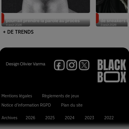
Meurtre de Tupac : Suge Knight
Eminem met a
pourrait prendre la parole au procès
de sneakers de
4 août 2026
3 août 2026
+ DE TRENDS
Design
Olivier Varma
Mentions légales
Règlements de jeux
Notice d'information RGPD
Plan du site
Archives
2026
2025
2024
2023
2022