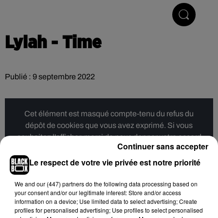
Hip-Hop & R'n'B
Lylah - Time
Publié : 9 septembre 2022
Cet élément est masqué compte-tenu du refus du
dépôt de cookies que vous avez exprimé. Si vous
souhaitez l'afficher, merci de nous donner votre accord
Continuer sans accepter
en cliquant sur le bouton ci-dessous.
Le respect de votre vie privée est notre priorité
Afficher l'élément
We and
our (447) partners
do the following data processing based on
your consent and/or our legitimate interest: Store and/or access
information on a device; Use limited data to select advertising; Create
Hip-Hop News
profiles for personalised advertising; Use profiles to select personalised