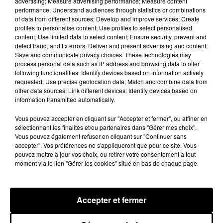
advertising; Measure advertising performance; Measure content
performance; Understand audiences through statistics or combinations
of data from different sources; Develop and improve services; Create
profiles to personalise content; Use profiles to select personalised
content; Use limited data to select content; Ensure security, prevent and
detect fraud, and fix errors; Deliver and present advertising and content;
Save and communicate privacy choices. These technologies may
process personal data such as IP address and browsing data to offer
following functionalities: Identify devices based on information actively
requested; Use precise geolocation data; Match and combine data from
other data sources; Link different devices; Identify devices based on
information transmitted automatically.
Vous pouvez accepter en cliquant sur "Accepter et fermer", ou affiner en
sélectionnant les finalités et/ou partenaires dans "Gérer mes choix".
Vous pouvez également refuser en cliquant sur "Continuer sans
accepter". Vos préférences ne s'appliqueront que pour ce site. Vous
Moha MMZ dévoile « Mikasa », un
Tayc et Didi B 
pouvez mettre à jour vos choix, ou retirer votre consentement à tout
nouveau single entre amour et...
plus dansant 
moment via le lien "Gérer les cookies" situé en bas de chaque page.
7 août 2026
7 août 2026
+ DE HIP-HOP NEWS
Accepter et fermer