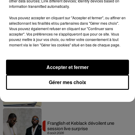
other data sources; Link different devices; Identify devices based on
information transmitted automatically.
Vous pouvez accepter en cliquant sur "Accepter et fermer", ou affiner en
Hip-Hop News
sélectionnant les finalités et/ou partenaires dans "Gérer mes choix".
Vous pouvez également refuser en cliquant sur "Continuer sans
accepter". Vos préférences ne s'appliqueront que pour ce site. Vous
pouvez mettre à jour vos choix, ou retirer votre consentement à tout
Moha MMZ dévoile « Mikasa », un
moment via le lien "Gérer les cookies" situé en bas de chaque page.
nouveau single entre amour et...
7 août 2026
Accepter et fermer
Gérer mes choix
Tayc et Didi B dévoilent le single le plus
dansant de l’année
7 août 2026
Franglish et Keblack dévoilent une
session live surprise
6 août 2026