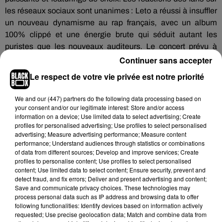
les réseaux sociaux sont unanimes : Leto a réussi à insuffler
un nouveau dynamisme au rap français, avec un album
100% clippé et une énergie brute qui séduit autant les
puristes que les nouveaux auditeurs. Le concert prévu à
l’Accor Arena le 29 novembre 2025 promet d’être un
Continuer sans accepter
événement mémorable, rassemblant tous les amateurs de
Le respect de votre vie privée est notre priorité
hip-hop pour une expérience live à la hauteur de l’album. Il
reste d'ailleurs quelques places. Alors rendez-vous
sur le site
We and
our (447) partners
do the following data processing based on
officiel
de la salle de concert pour prendre vos billets !
your consent and/or our legitimate interest: Store and/or access
information on a device; Use limited data to select advertising; Create
profiles for personalised advertising; Use profiles to select personalised
advertising; Measure advertising performance; Measure content
Cet élément est masqué compte-tenu du refus du
performance; Understand audiences through statistics or combinations
of data from different sources; Develop and improve services; Create
dépôt de cookies que vous avez exprimé. Si vous
profiles to personalise content; Use profiles to select personalised
souhaitez l'afficher, merci de nous donner votre accord
content; Use limited data to select content; Ensure security, prevent and
en cliquant sur le bouton ci-dessous.
detect fraud, and fix errors; Deliver and present advertising and content;
Save and communicate privacy choices. These technologies may
process personal data such as IP address and browsing data to offer
Afficher l'élément
following functionalities: Identify devices based on information actively
requested; Use precise geolocation data; Match and combine data from