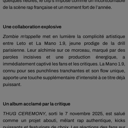
quelques heures, le clip s’impose comme un incontournable
de la scène rap française et un moment fort de l’année.
Une collaboration explosive
Zombie m'appelle
met en lumière la complicité artistique
entre Leto et La Mano 1.9, jeune prodige de la drill
parisienne. Leur alchimie sur ce morceau, marqué par des
paroles incisives et une production énergique, a
immédiatement captivé les fans et les critiques. La Mano 1.9,
connu pour ses punchlines tranchantes et son flow unique,
apporte une touche supplémentaire d’intensité à ce titre déjà
puissant.
Un album acclamé par la critique
THUG CEREMONY
, sorti le 7 novembre 2025, est salué
comme un projet abouti, mêlant rap authentique, kicks
puissants et featurings de choix. Les réactions des fans sur