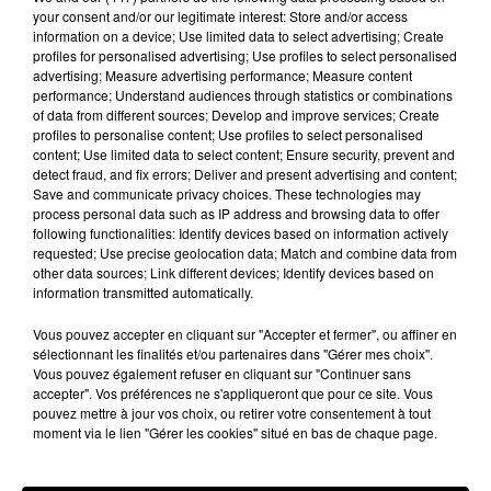
Afficher l'élément
your consent and/or our legitimate interest: Store and/or access
information on a device; Use limited data to select advertising; Create
profiles for personalised advertising; Use profiles to select personalised
advertising; Measure advertising performance; Measure content
performance; Understand audiences through statistics or combinations
of data from different sources; Develop and improve services; Create
Hip-Hop News
profiles to personalise content; Use profiles to select personalised
content; Use limited data to select content; Ensure security, prevent and
detect fraud, and fix errors; Deliver and present advertising and content;
Save and communicate privacy choices. These technologies may
Moha MMZ dévoile « Mikasa », un
process personal data such as IP address and browsing data to offer
nouveau single entre amour et...
following functionalities: Identify devices based on information actively
7 août 2026
requested; Use precise geolocation data; Match and combine data from
other data sources; Link different devices; Identify devices based on
information transmitted automatically.
Vous pouvez accepter en cliquant sur "Accepter et fermer", ou affiner en
Tayc et Didi B dévoilent le single le plus
sélectionnant les finalités et/ou partenaires dans "Gérer mes choix".
dansant de l’année
Vous pouvez également refuser en cliquant sur "Continuer sans
7 août 2026
accepter". Vos préférences ne s'appliqueront que pour ce site. Vous
pouvez mettre à jour vos choix, ou retirer votre consentement à tout
moment via le lien "Gérer les cookies" situé en bas de chaque page.