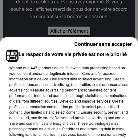
dépôt de cookies que vous avez exprimé. Si vous
souhaitez l'afficher, merci de nous donner votre accord
en cliquant sur le bouton ci-dessous.
Afficher l'élément
Continuer sans accepter
Et puis, cette semaine aussi, la ressortie en salles de
Le respect de votre vie privée est notre priorité
l’angoissant thriller coréen
Old Boy
de Park Chan-Wook.
We and
our (447) partners
do the following data processing based on
L’histoire d’un père de famille, enlevé et séquestré pendant
your consent and/or our legitimate interest: Store and/or access
15 ans au cours desquels il apprend qu’il est accusé du
information on a device; Use limited data to select advertising; Create
meurtre de sa femme. Une fois relâché, son ravisseur lui
profiles for personalised advertising; Use profiles to select personalised
advertising; Measure advertising performance; Measure content
propose de lui révéler les vraies raisons de son rapt...
performance; Understand audiences through statistics or combinations
of data from different sources; Develop and improve services; Create
20 ans après sa sortie, c’est la chance de voir ce film choc sur
profiles to personalise content; Use profiles to select personalised
grand écran. Mais, attention, c’est très bien, mais ultra
content; Use limited data to select content; Ensure security, prevent and
tendu... le film est interdit au moins de 16 ans. Vous voilà
detect fraud, and fix errors; Deliver and present advertising and content;
Save and communicate privacy choices. These technologies may
prévenus.
process personal data such as IP address and browsing data to offer
following functionalities: Identify devices based on information actively