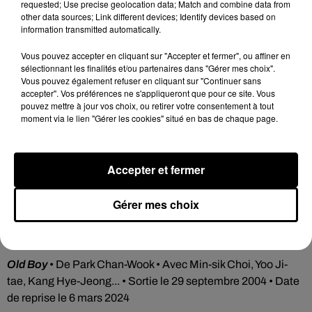
requested; Use precise geolocation data; Match and combine data from
other data sources; Link different devices; Identify devices based on
Cet élément est masqué compte-tenu du refus du
information transmitted automatically.
dépôt de cookies que vous avez exprimé. Si vous
souhaitez l'afficher, merci de nous donner votre accord
Vous pouvez accepter en cliquant sur "Accepter et fermer", ou affiner en
sélectionnant les finalités et/ou partenaires dans "Gérer mes choix".
en cliquant sur le bouton ci-dessous.
Vous pouvez également refuser en cliquant sur "Continuer sans
accepter". Vos préférences ne s'appliqueront que pour ce site. Vous
Afficher l'élément
pouvez mettre à jour vos choix, ou retirer votre consentement à tout
moment via le lien "Gérer les cookies" situé en bas de chaque page.
La Vie de ma mère
• De Julien Carpentier • Avec Agnès
Jaoui, William Lebghil, Alison Wheeler... • Sortie le 6 mars
Accepter et fermer
2024
Gérer mes choix
Comme un fils
• De Nicolas Boukhrief • Avec Vincent
Lindon, Karole Rocher, Stefan Virgil Stoica • Sortie le 6 mars
2024
Old Boy
• De Park Chan-Wook • Avec Min-sik Choi, Yoo Ji-
tae, Kang Hye-Jeong... • Sortie le 29 septembre 2004 • Date
de reprise le 6 mars 2024