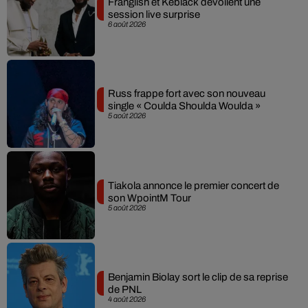
Franglish et Keblack dévoilent une
session live surprise
6 août 2026
Russ frappe fort avec son nouveau
single « Coulda Shoulda Woulda »
5 août 2026
Tiakola annonce le premier concert de
son WpointM Tour
5 août 2026
Benjamin Biolay sort le clip de sa reprise
de PNL
4 août 2026