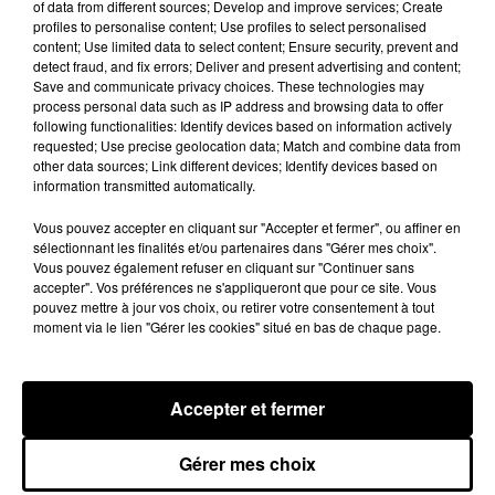
of data from different sources; Develop and improve services; Create
au Brésil, au Canada, en Chine, en Israël, au Japon, en
profiles to personalise content; Use profiles to select personalised
Malaisie, aux Philippines, à Singapour, en Corée du Sud et
content; Use limited data to select content; Ensure security, prevent and
detect fraud, and fix errors; Deliver and present advertising and content;
aux Etats-Unis",
comme l'a déjà expliqué Elaine Fox,
Save and communicate privacy choices. These technologies may
responsable de la protection de la vie privée pour TikTok en
process personal data such as IP address and browsing data to offer
Europe dans un communiqué.
following functionalities: Identify devices based on information actively
requested; Use precise geolocation data; Match and combine data from
Quoiqu'il en soit, TikTok, qui compte désormais
150 millions
other data sources; Link different devices; Identify devices based on
information transmitted automatically.
d'utilisateurs actifs mensuels en Europe
, déplore la mesure
prise par la Commission Européenne.
"Nous sommes déçus
Vous pouvez accepter en cliquant sur "Accepter et fermer", ou affiner en
de cette décision, que nous croyons erronée et fondée sur
sélectionnant les finalités et/ou partenaires dans "Gérer mes choix".
des idées fausses"
Vous pouvez également refuser en cliquant sur "Continuer sans
, a déclaré un porte-parole de l'application
accepter". Vos préférences ne s'appliqueront que pour ce site. Vous
de ByteDance dans un communiqué.
pouvez mettre à jour vos choix, ou retirer votre consentement à tout
moment via le lien "Gérer les cookies" situé en bas de chaque page.
Hip-Hop News
Accepter et fermer
Gérer mes choix
Franglish et Keblack dévoilent une