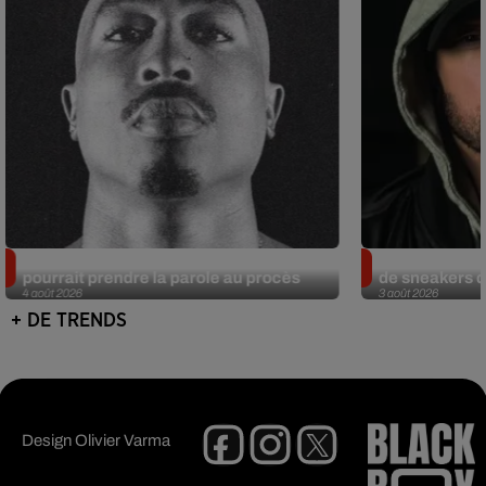
Meurtre de Tupac : Suge Knight
Eminem met a
pourrait prendre la parole au procès
de sneakers de
4 août 2026
3 août 2026
+ DE TRENDS
Design
Olivier Varma