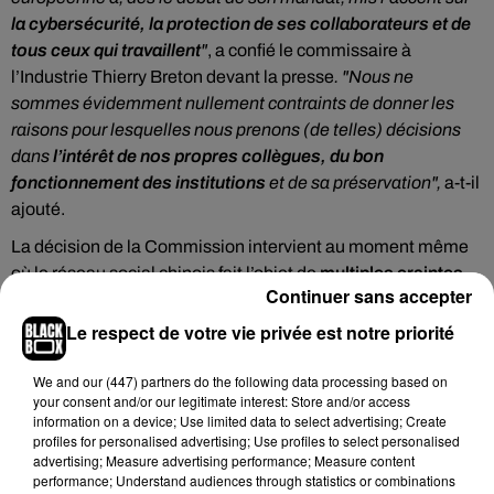
la cybersécurité, la protection de ses collaborateurs et de
tous ceux qui travaillent
"
, a confié le commissaire à
l’Industrie Thierry Breton devant la presse
. "Nous ne
sommes évidemment nullement contraints de donner les
raisons pour lesquelles nous prenons (de telles) décisions
dans
l’intérêt de nos propres collègues, du bon
fonctionnement des institutions
et de sa préservation",
a-t-il
ajouté.
La décision de la Commission intervient au moment même
où le réseau social chinois fait l’objet de
multiples craintes
Continuer sans accepter
concernant la sécurité des données de ses utilisateurs
et
une potentielle instrumentalisation par le pouvoir chinois.
Le respect de votre vie privée est notre priorité
Pour rappel, TikTok a admis que
les données personnelles
de ses utilisateurs européens peuvent être consultées par
We and
our (447) partners
do the following data processing based on
your consent and/or our legitimate interest: Store and/or access
le personnel de plusieurs pays
, à l'instar de la Chine, depuis
information on a device; Use limited data to select advertising; Create
le 2 décembre derniier. Les données des internautes en
profiles for personalised advertising; Use profiles to select personalised
Europe utilisant l’application, sont donc désormais
advertising; Measure advertising performance; Measure content
performance; Understand audiences through statistics or combinations
accessibles pour "
certains employés de notre groupe situés